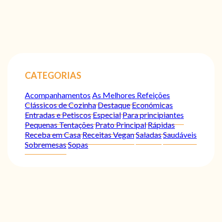
CATEGORIAS
Acompanhamentos
As Melhores Refeições
Clássicos de Cozinha
Destaque
Económicas
Entradas e Petiscos
Especial
Para principiantes
Pequenas Tentações
Prato Principal
Rápidas
Receba em Casa
Receitas Vegan
Saladas
Saudáveis
Sobremesas
Sopas