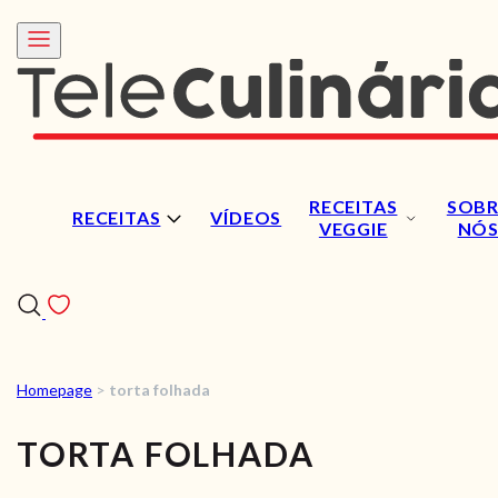
RECEITAS
SOBR
RECEITAS
VÍDEOS
VEGGIE
NÓ
Homepage
>
torta folhada
RECEITAS
TORTA FOLHADA
VÍDEOS