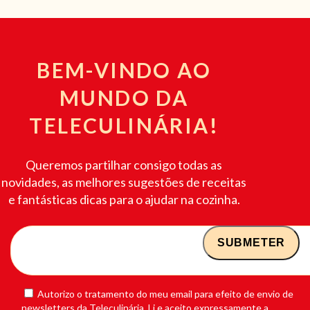
BEM-VINDO AO
MUNDO DA
TELECULINÁRIA!
Queremos partilhar consigo todas as
novidades, as melhores sugestões de receitas
e fantásticas dicas para o ajudar na cozinha.
Autorizo o tratamento do meu email para efeito de envio de
newsletters da Teleculinária. Li e aceito expressamente a