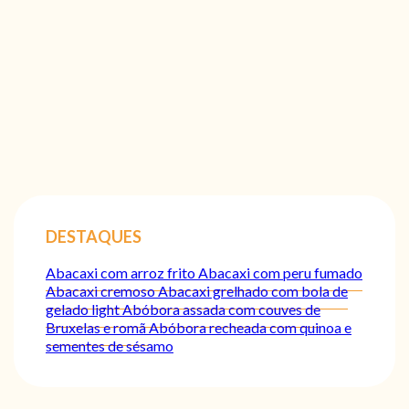
DESTAQUES
Abacaxi com arroz frito
Abacaxi com peru fumado
Abacaxi cremoso
Abacaxi grelhado com bola de
gelado light
Abóbora assada com couves de
Bruxelas e romã
Abóbora recheada com quinoa e
sementes de sésamo