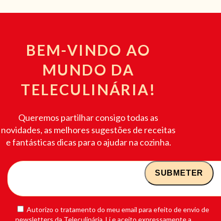
BEM-VINDO AO
MUNDO DA
TELECULINÁRIA!
Queremos partilhar consigo todas as
novidades, as melhores sugestões de receitas
e fantásticas dicas para o ajudar na cozinha.
Autorizo o tratamento do meu email para efeito de envio de
newsletters da Teleculinária. Li e aceito expressamente a