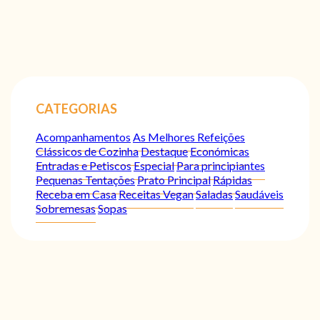
CATEGORIAS
Acompanhamentos
As Melhores Refeições
Clássicos de Cozinha
Destaque
Económicas
Entradas e Petiscos
Especial
Para principiantes
Pequenas Tentações
Prato Principal
Rápidas
Receba em Casa
Receitas Vegan
Saladas
Saudáveis
Sobremesas
Sopas