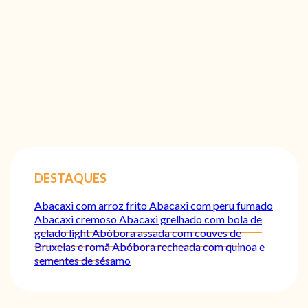
DESTAQUES
Abacaxi com arroz frito
Abacaxi com peru fumado
Abacaxi cremoso
Abacaxi grelhado com bola de
gelado light
Abóbora assada com couves de
Bruxelas e romã
Abóbora recheada com quinoa e
sementes de sésamo