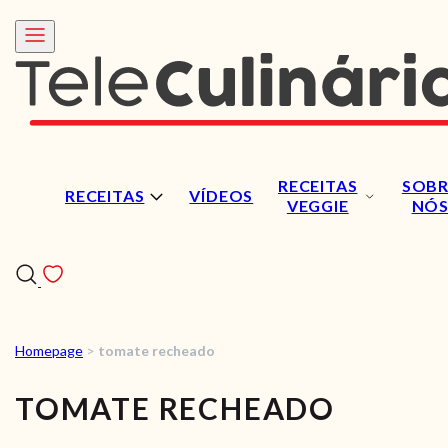
RECEITAS
SOBR
RECEITAS
VÍDEOS
VEGGIE
NÓ
Homepage
>
tomate recheado
RECEITAS
TOMATE RECHEADO
VÍDEOS