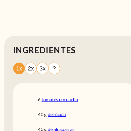
INGREDIENTES
1x
2x
3x
?
6
tomates em cacho
40
g
de rúcula
40
g
de alcaparras