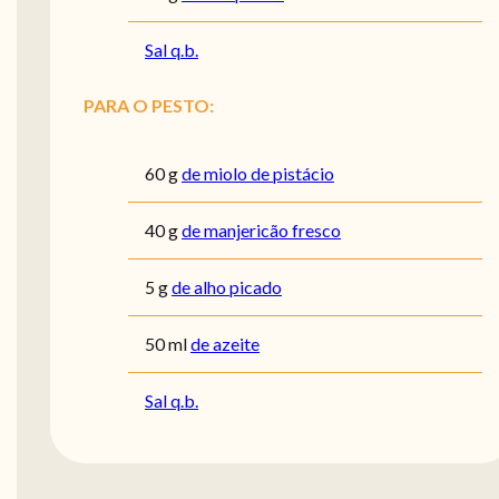
Sal q.b.
PARA O PESTO:
60
g
de miolo de pistácio
40
g
de manjericão fresco
5
g
de alho picado
50
ml
de azeite
Sal q.b.