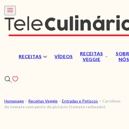
RECEITAS
SOBR
RECEITAS
VÍDEOS
VEGGIE
NÓ
Homepage
>
Receitas Veggie
>
Entradas e Petiscos
>
Carolinas
RECEITAS
de tomate com pesto de pistácio (tomate recheado)
VÍDEOS