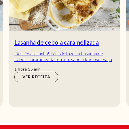
Pasta de espinafres e ricota
Pasta de espinafres e ricota! Apetece-lhe uma
Pasta? Porque não experimentar esta pasta de
espinafres e ricota? Tanto sabor numa só refeição...
min
20
min
VER RECEITA