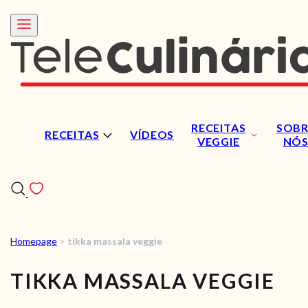
RECEITAS
SOBR
RECEITAS
VÍDEOS
VEGGIE
NÓ
Homepage
>
tikka massala veggie
RECEITAS
TIKKA MASSALA VEGGIE
VÍDEOS