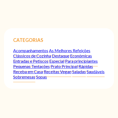
CATEGORIAS
Acompanhamentos
As Melhores Refeições
Clássicos de Cozinha
Destaque
Económicas
Entradas e Petiscos
Especial
Para principiantes
Pequenas Tentações
Prato Principal
Rápidas
Receba em Casa
Receitas Vegan
Saladas
Saudáveis
Sobremesas
Sopas