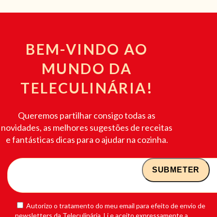
BEM-VINDO AO
MUNDO DA
TELECULINÁRIA!
Queremos partilhar consigo todas as
novidades, as melhores sugestões de receitas
e fantásticas dicas para o ajudar na cozinha.
Autorizo o tratamento do meu email para efeito de envio de
newsletters da Teleculinária. Li e aceito expressamente a