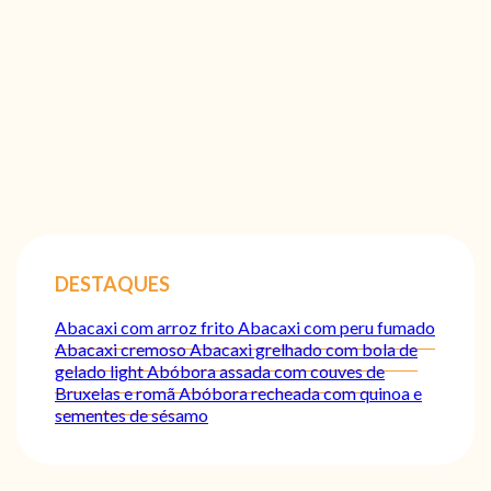
DESTAQUES
Abacaxi com arroz frito
Abacaxi com peru fumado
Abacaxi cremoso
Abacaxi grelhado com bola de
gelado light
Abóbora assada com couves de
Bruxelas e romã
Abóbora recheada com quinoa e
sementes de sésamo