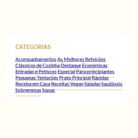
CATEGORIAS
Acompanhamentos
As Melhores Refeições
Clássicos de Cozinha
Destaque
Económicas
Entradas e Petiscos
Especial
Para principiantes
Pequenas Tentações
Prato Principal
Rápidas
Receba em Casa
Receitas Vegan
Saladas
Saudáveis
Sobremesas
Sopas