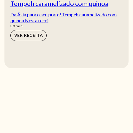
Tempeh caramelizado com quinoa
Da Ásia para o seu prato! Tempeh caramelizado com
quinoa Nesta recei
min
30
min
VER RECEITA