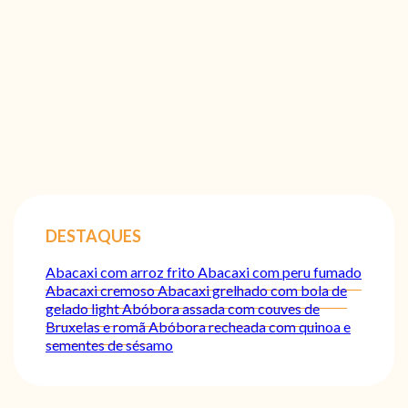
DESTAQUES
Abacaxi com arroz frito
Abacaxi com peru fumado
Abacaxi cremoso
Abacaxi grelhado com bola de
gelado light
Abóbora assada com couves de
Bruxelas e romã
Abóbora recheada com quinoa e
sementes de sésamo