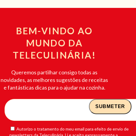
BEM-VINDO AO
MUNDO DA
TELECULINÁRIA!
Queremos partilhar consigo todas as
novidades, as melhores sugestões de receitas
e fantásticas dicas para o ajudar na cozinha.
Autorizo o tratamento do meu email para efeito de envio de
newsletters da Teleculinária. Li e aceito expressamente a