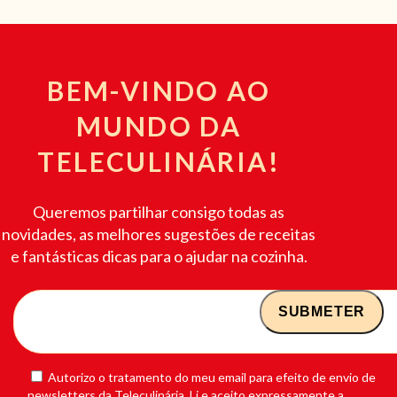
BEM-VINDO AO
MUNDO DA
TELECULINÁRIA!
Queremos partilhar consigo todas as
novidades, as melhores sugestões de receitas
e fantásticas dicas para o ajudar na cozinha.
Autorizo o tratamento do meu email para efeito de envio de
newsletters da Teleculinária. Li e aceito expressamente a