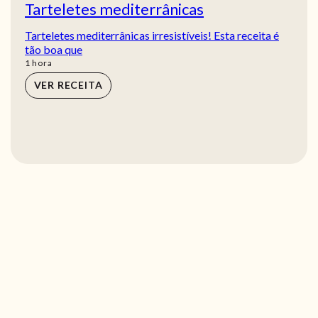
Tarteletes mediterrânicas
Tarteletes mediterrânicas irresistíveis! Esta receita é
tão boa que
hora
1
hora
VER RECEITA