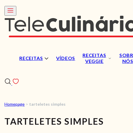
RECEITAS
SOBR
RECEITAS
VÍDEOS
VEGGIE
NÓ
Homepage
>
tarteletes simples
RECEITAS
TARTELETES SIMPLES
VÍDEOS