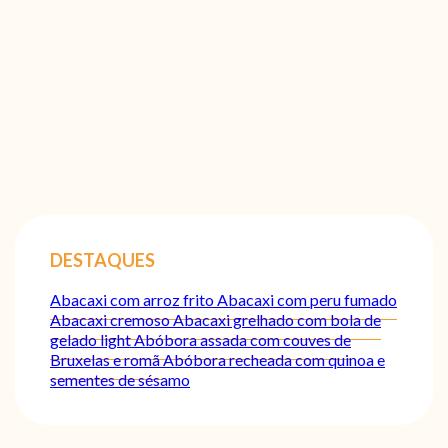
DESTAQUES
Abacaxi com arroz frito
Abacaxi com peru fumado
Abacaxi cremoso
Abacaxi grelhado com bola de
gelado light
Abóbora assada com couves de
Bruxelas e romã
Abóbora recheada com quinoa e
sementes de sésamo