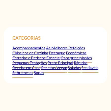
CATEGORIAS
Acompanhamentos
As Melhores Refeições
Clássicos de Cozinha
Destaque
Económicas
Entradas e Petiscos
Especial
Para principiantes
Pequenas Tentações
Prato Principal
Rápidas
Receba em Casa
Receitas Vegan
Saladas
Saudáveis
Sobremesas
Sopas