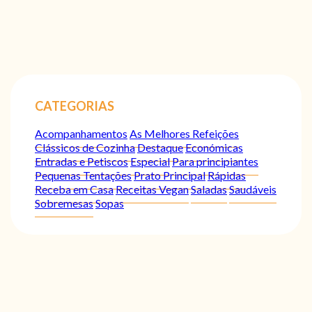
CATEGORIAS
Acompanhamentos
As Melhores Refeições
Clássicos de Cozinha
Destaque
Económicas
Entradas e Petiscos
Especial
Para principiantes
Pequenas Tentações
Prato Principal
Rápidas
Receba em Casa
Receitas Vegan
Saladas
Saudáveis
Sobremesas
Sopas