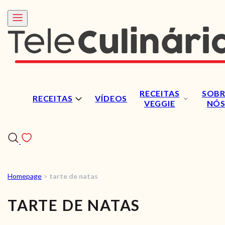
RECEITAS
SOBR
RECEITAS
VÍDEOS
VEGGIE
NÓ
Homepage
>
tarte de natas
RECEITAS
TARTE DE NATAS
VÍDEOS