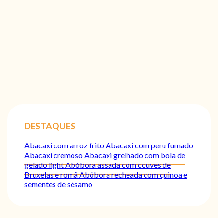
DESTAQUES
Abacaxi com arroz frito
Abacaxi com peru fumado
Abacaxi cremoso
Abacaxi grelhado com bola de
gelado light
Abóbora assada com couves de
Bruxelas e romã
Abóbora recheada com quinoa e
sementes de sésamo