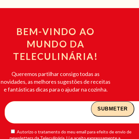
BEM-VINDO AO
MUNDO DA
TELECULINÁRIA!
Queremos partilhar consigo todas as
novidades, as melhores sugestões de receitas
e fantásticas dicas para o ajudar na cozinha.
Autorizo o tratamento do meu email para efeito de envio de
newsletters da Teleculinária. Li e aceito expressamente a