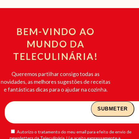
BEM-VINDO AO
MUNDO DA
TELECULINÁRIA!
Queremos partilhar consigo todas as
novidades, as melhores sugestões de receitas
e fantásticas dicas para o ajudar na cozinha.
Autorizo o tratamento do meu email para efeito de envio de
newsletters da Teleculinária. Li e aceito expressamente a