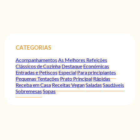
CATEGORIAS
Acompanhamentos
As Melhores Refeições
Clássicos de Cozinha
Destaque
Económicas
Entradas e Petiscos
Especial
Para principiantes
Pequenas Tentações
Prato Principal
Rápidas
Receba em Casa
Receitas Vegan
Saladas
Saudáveis
Sobremesas
Sopas