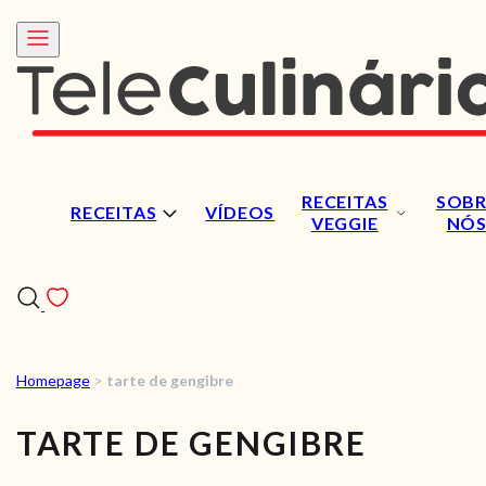
RECEITAS
SOBR
RECEITAS
VÍDEOS
VEGGIE
NÓ
Homepage
>
tarte de gengibre
RECEITAS
TARTE DE GENGIBRE
VÍDEOS