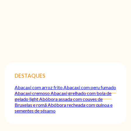
DESTAQUES
Abacaxi com arroz frito
Abacaxi com peru fumado
Abacaxi cremoso
Abacaxi grelhado com bola de
gelado light
Abóbora assada com couves de
Bruxelas e romã
Abóbora recheada com quinoa e
sementes de sésamo