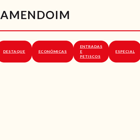
RECEITAS
E AMENDOIM
VÍDEOS
RECEITAS VEGGIE
ENTRADAS
SOBRE NÓS
DESTAQUE
ECONÓMICAS
E
ESPECIAL
PETISCOS
LOJA ONLINE
BLOG