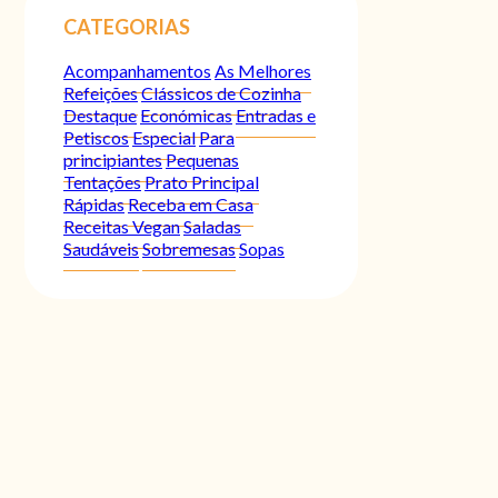
CATEGORIAS
Acompanhamentos
As Melhores
Refeições
Clássicos de Cozinha
Destaque
Económicas
Entradas e
Petiscos
Especial
Para
principiantes
Pequenas
Tentações
Prato Principal
Rápidas
Receba em Casa
Receitas Vegan
Saladas
Saudáveis
Sobremesas
Sopas