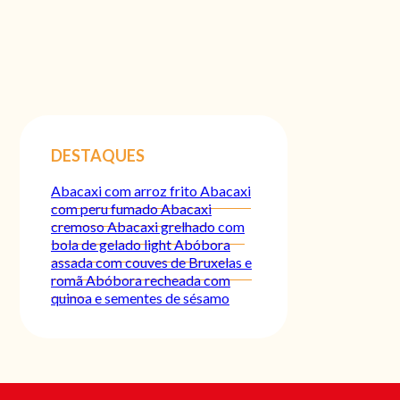
DESTAQUES
Abacaxi com arroz frito
Abacaxi
com peru fumado
Abacaxi
cremoso
Abacaxi grelhado com
bola de gelado light
Abóbora
assada com couves de Bruxelas e
romã
Abóbora recheada com
quinoa e sementes de sésamo