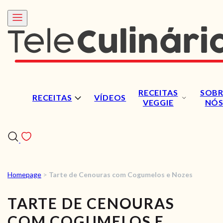
RECEITAS
SOBR
RECEITAS
VÍDEOS
VEGGIE
NÓ
Homepage
>
Tarte de Cenouras com Cogumelos e Nozes
RECEITAS
TARTE DE CENOURAS
VÍDEOS
COM COGUMELOS E