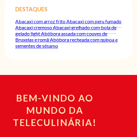
DESTAQUES
Abacaxi com arroz frito
Abacaxi com peru fumado
Abacaxi cremoso
Abacaxi grelhado com bola de
gelado light
Abóbora assada com couves de
Bruxelas e romã
Abóbora recheada com quinoa e
sementes de sésamo
BEM-VINDO AO
MUNDO DA
TELECULINÁRIA!