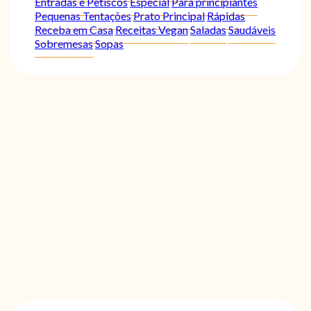
Entradas e Petiscos
Especial
Para principiantes
Pequenas Tentações
Prato Principal
Rápidas
Receba em Casa
Receitas Vegan
Saladas
Saudáveis
Sobremesas
Sopas