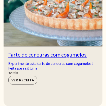
Tarte de cenouras com cogumelos
Experimente esta tarte de cenouras com cogumelos!
Feita para si! Uma
min
45
min
VER RECEITA