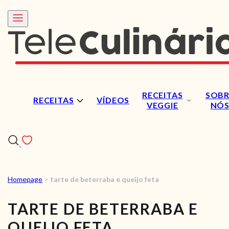
RECEITAS
SOBR
RECEITAS
VÍDEOS
VEGGIE
NÓ
Homepage
>
tarte de beterraba e queijo feta
RECEITAS
TARTE DE BETERRABA E
VÍDEOS
QUEIJO FETA