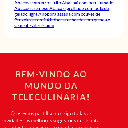
Abacaxi com arroz frito
Abacaxi com peru fumado
Abacaxi cremoso
Abacaxi grelhado com bola de
gelado light
Abóbora assada com couves de
Bruxelas e romã
Abóbora recheada com quinoa e
sementes de sésamo
BEM-VINDO AO
MUNDO DA
TELECULINÁRIA!
Queremos partilhar consigo todas as
novidades, as melhores sugestões de receitas
e fantásticas dicas para o ajudar na cozinha.