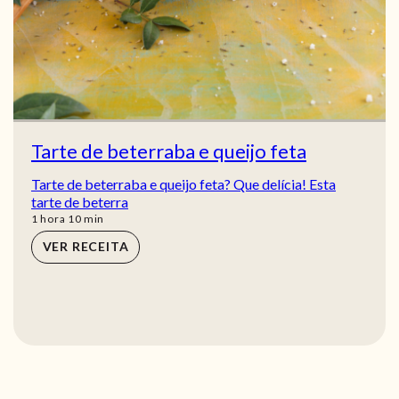
Tarte de beterraba e queijo feta
Tarte de beterraba e queijo feta? Que delícia! Esta
tarte de beterra
hora
min
1
hora
10
min
VER RECEITA