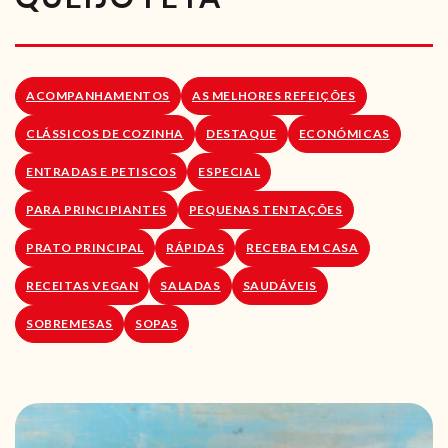
RECEITAS VEGGIE
SOBRE NÓS
ACOMPANHAMENTOS
AS MELHORES REFEIÇÕES
LOJA ONLINE
CLÁSSICOS DE COZINHA
DESTAQUE
ECONÓMICAS
BLOG
ENTRADAS E PETISCOS
ESPECIAL
PARA PRINCIPIANTES
PEQUENAS TENTAÇÕES
PRATO PRINCIPAL
RÁPIDAS
RECEBA EM CASA
RECEITAS VEGAN
SALADAS
SAUDÁVEIS
SOBREMESAS
SOPAS