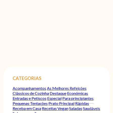
CATEGORIAS
Acompanhamentos
As Melhores Refeições
Clássicos de Cozinha
Destaque
Económicas
Entradas e Petiscos
Especial
Para principiantes
Pequenas Tentações
Prato Principal
Rápidas
Receba em Casa
Receitas Vegan
Saladas
Saudáveis