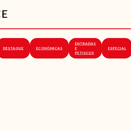
RECEITAS
CE
VÍDEOS
RECEITAS VEGGIE
ENTRADAS
SOBRE NÓS
DESTAQUE
ECONÓMICAS
E
ESPECIAL
PETISCOS
LOJA ONLINE
BLOG