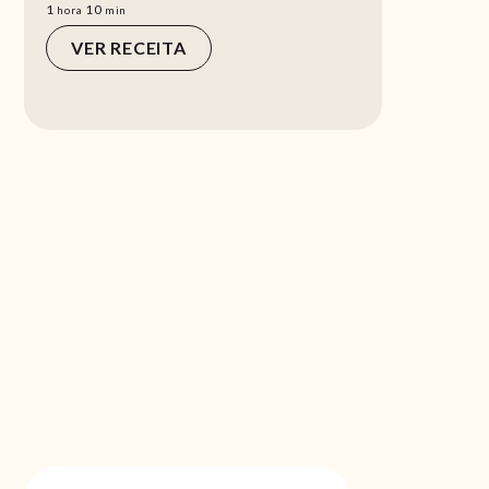
hora
min
1
10
hora
min
VER RECEITA