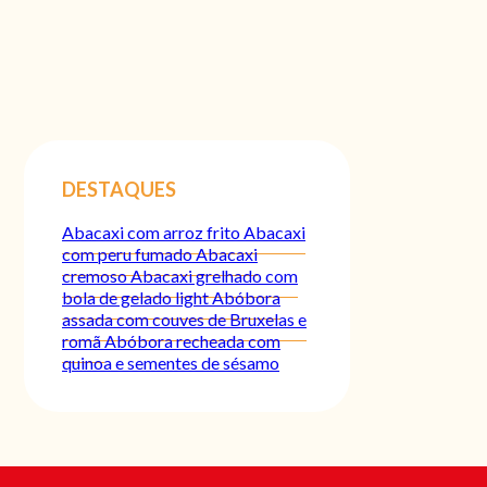
DESTAQUES
Abacaxi com arroz frito
Abacaxi
com peru fumado
Abacaxi
cremoso
Abacaxi grelhado com
bola de gelado light
Abóbora
assada com couves de Bruxelas e
romã
Abóbora recheada com
quinoa e sementes de sésamo