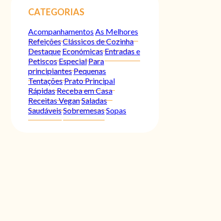
CATEGORIAS
Acompanhamentos
As Melhores
Refeições
Clássicos de Cozinha
Destaque
Económicas
Entradas e
Petiscos
Especial
Para
principiantes
Pequenas
Tentações
Prato Principal
Rápidas
Receba em Casa
Receitas Vegan
Saladas
Saudáveis
Sobremesas
Sopas