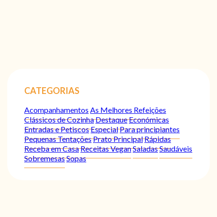
CATEGORIAS
Acompanhamentos
As Melhores Refeições
Clássicos de Cozinha
Destaque
Económicas
Entradas e Petiscos
Especial
Para principiantes
Pequenas Tentações
Prato Principal
Rápidas
Receba em Casa
Receitas Vegan
Saladas
Saudáveis
Sobremesas
Sopas