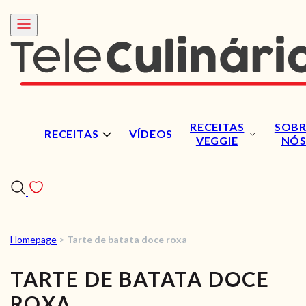
RECEITAS
SOBR
RECEITAS
VÍDEOS
VEGGIE
NÓ
Homepage
>
Tarte de batata doce roxa
RECEITAS
TARTE DE BATATA DOCE
VÍDEOS
ROXA