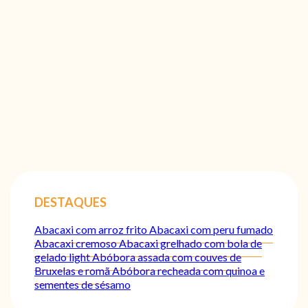
DESTAQUES
Abacaxi com arroz frito
Abacaxi com peru fumado
Abacaxi cremoso
Abacaxi grelhado com bola de
gelado light
Abóbora assada com couves de
Bruxelas e romã
Abóbora recheada com quinoa e
sementes de sésamo