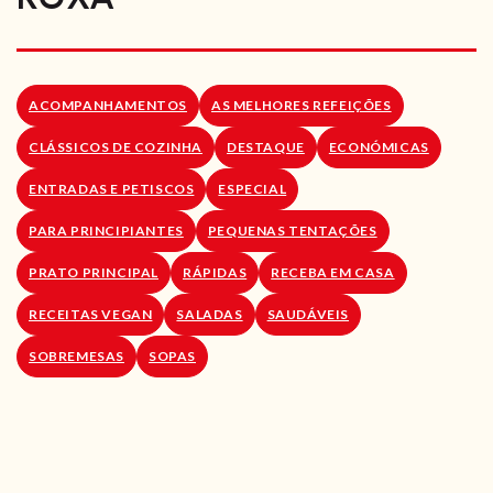
RECEITAS VEGGIE
SOBRE NÓS
ACOMPANHAMENTOS
AS MELHORES REFEIÇÕES
LOJA ONLINE
CLÁSSICOS DE COZINHA
DESTAQUE
ECONÓMICAS
BLOG
ENTRADAS E PETISCOS
ESPECIAL
PARA PRINCIPIANTES
PEQUENAS TENTAÇÕES
PRATO PRINCIPAL
RÁPIDAS
RECEBA EM CASA
RECEITAS VEGAN
SALADAS
SAUDÁVEIS
SOBREMESAS
SOPAS