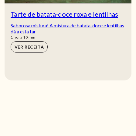
Tarte de batata-doce roxa e lentilhas
Saborosa mistura! A mistura de batata-doce e lentilhas
dá a esta tar
hora
min
1
hora
10
min
VER RECEITA