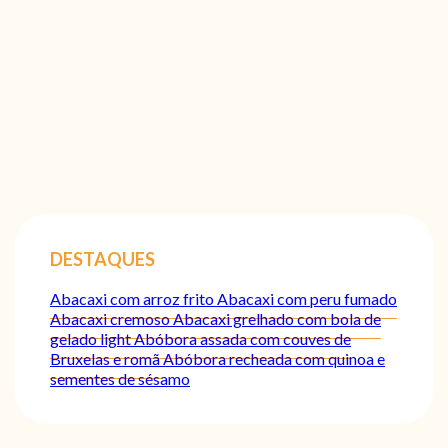
DESTAQUES
Abacaxi com arroz frito
Abacaxi com peru fumado
Abacaxi cremoso
Abacaxi grelhado com bola de
gelado light
Abóbora assada com couves de
Bruxelas e romã
Abóbora recheada com quinoa e
sementes de sésamo