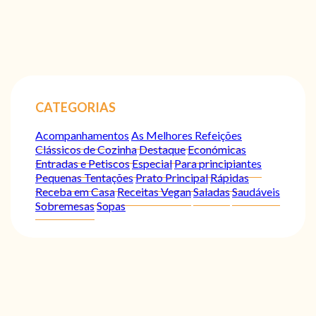
CATEGORIAS
Acompanhamentos
As Melhores Refeições
Clássicos de Cozinha
Destaque
Económicas
Entradas e Petiscos
Especial
Para principiantes
Pequenas Tentações
Prato Principal
Rápidas
Receba em Casa
Receitas Vegan
Saladas
Saudáveis
Sobremesas
Sopas