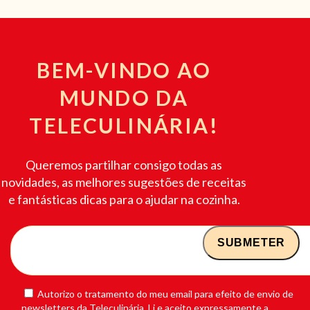
BEM-VINDO AO
MUNDO DA
TELECULINÁRIA!
Queremos partilhar consigo todas as
novidades, as melhores sugestões de receitas
e fantásticas dicas para o ajudar na cozinha.
Autorizo o tratamento do meu email para efeito de envio de
newsletters da Teleculinária. Li e aceito expressamente a