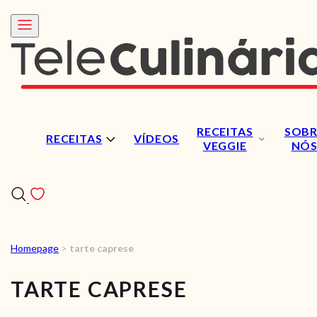
RECEITAS
SOBR
RECEITAS
VÍDEOS
VEGGIE
NÓ
Homepage
>
tarte caprese
RECEITAS
TARTE CAPRESE
VÍDEOS