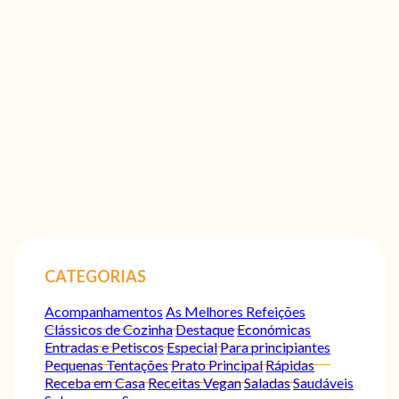
CATEGORIAS
Acompanhamentos
As Melhores Refeições
Clássicos de Cozinha
Destaque
Económicas
Entradas e Petiscos
Especial
Para principiantes
Pequenas Tentações
Prato Principal
Rápidas
Receba em Casa
Receitas Vegan
Saladas
Saudáveis