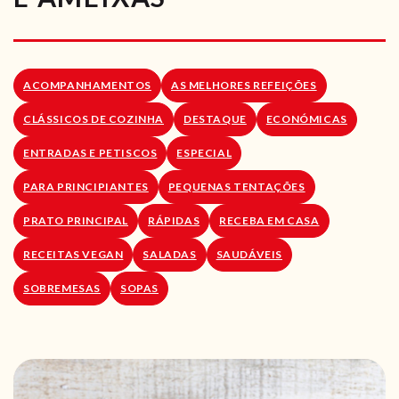
RECEITAS VEGGIE
SOBRE NÓS
ACOMPANHAMENTOS
AS MELHORES REFEIÇÕES
LOJA ONLINE
CLÁSSICOS DE COZINHA
DESTAQUE
ECONÓMICAS
BLOG
ENTRADAS E PETISCOS
ESPECIAL
PARA PRINCIPIANTES
PEQUENAS TENTAÇÕES
PRATO PRINCIPAL
RÁPIDAS
RECEBA EM CASA
RECEITAS VEGAN
SALADAS
SAUDÁVEIS
SOBREMESAS
SOPAS