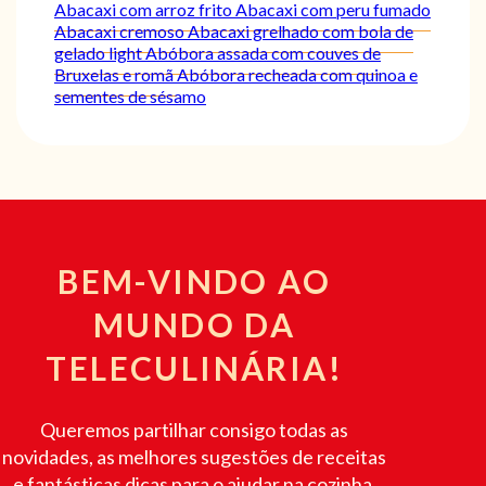
Abacaxi com arroz frito
Abacaxi com peru fumado
Abacaxi cremoso
Abacaxi grelhado com bola de
gelado light
Abóbora assada com couves de
Bruxelas e romã
Abóbora recheada com quinoa e
sementes de sésamo
BEM-VINDO AO
MUNDO DA
TELECULINÁRIA!
Queremos partilhar consigo todas as
novidades, as melhores sugestões de receitas
e fantásticas dicas para o ajudar na cozinha.