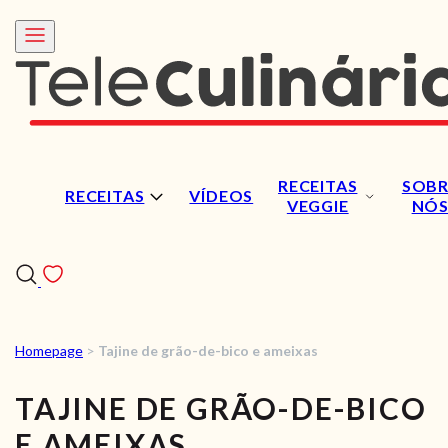
RECEITAS
SOBR
RECEITAS
VÍDEOS
VEGGIE
NÓ
Homepage
>
Tajine de grão-de-bico e ameixas
RECEITAS
TAJINE DE GRÃO-DE-BICO
VÍDEOS
E AMEIXAS