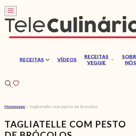
RECEITAS
SOBR
RECEITAS
VÍDEOS
VEGGIE
NÓ
Homepage
>
tagliatelle com pesto de brócolos
RECEITAS
TAGLIATELLE COM PESTO
VÍDEOS
DE BRÓCOLOS