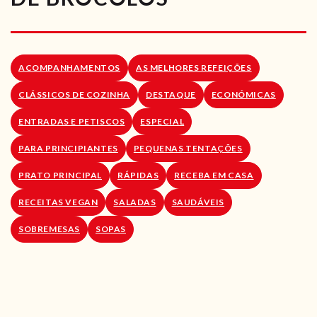
RECEITAS VEGGIE
SOBRE NÓS
ACOMPANHAMENTOS
AS MELHORES REFEIÇÕES
LOJA ONLINE
CLÁSSICOS DE COZINHA
DESTAQUE
ECONÓMICAS
BLOG
ENTRADAS E PETISCOS
ESPECIAL
PARA PRINCIPIANTES
PEQUENAS TENTAÇÕES
PRATO PRINCIPAL
RÁPIDAS
RECEBA EM CASA
RECEITAS VEGAN
SALADAS
SAUDÁVEIS
SOBREMESAS
SOPAS