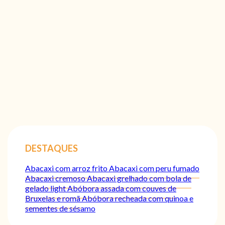
DESTAQUES
Abacaxi com arroz frito
Abacaxi com peru fumado
Abacaxi cremoso
Abacaxi grelhado com bola de
gelado light
Abóbora assada com couves de
Bruxelas e romã
Abóbora recheada com quinoa e
sementes de sésamo