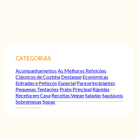
CATEGORIAS
Acompanhamentos
As Melhores Refeições
Clássicos de Cozinha
Destaque
Económicas
Entradas e Petiscos
Especial
Para principiantes
Pequenas Tentações
Prato Principal
Rápidas
Receba em Casa
Receitas Vegan
Saladas
Saudáveis
Sobremesas
Sopas