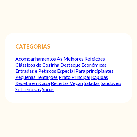
CATEGORIAS
Acompanhamentos
As Melhores Refeições
Clássicos de Cozinha
Destaque
Económicas
Entradas e Petiscos
Especial
Para principiantes
Pequenas Tentações
Prato Principal
Rápidas
Receba em Casa
Receitas Vegan
Saladas
Saudáveis
Sobremesas
Sopas