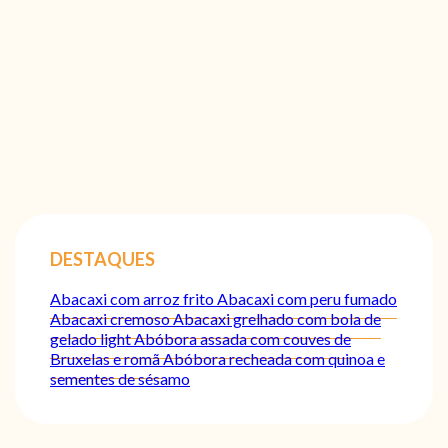
DESTAQUES
Abacaxi com arroz frito
Abacaxi com peru fumado
Abacaxi cremoso
Abacaxi grelhado com bola de
gelado light
Abóbora assada com couves de
Bruxelas e romã
Abóbora recheada com quinoa e
sementes de sésamo