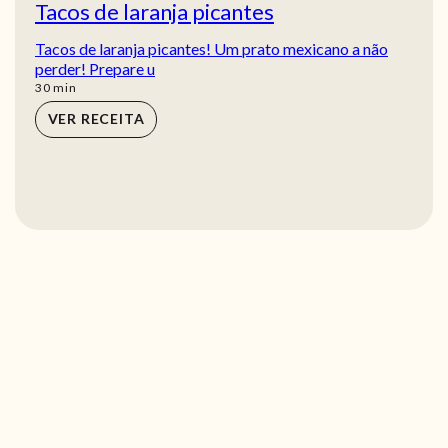
Tacos de laranja picantes
Tacos de laranja picantes! Um prato mexicano a não
perder! Prepare u
min
30
min
VER RECEITA