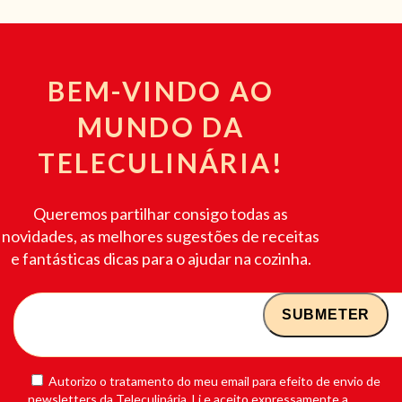
BEM-VINDO AO
MUNDO DA
TELECULINÁRIA!
Queremos partilhar consigo todas as
novidades, as melhores sugestões de receitas
e fantásticas dicas para o ajudar na cozinha.
Autorizo o tratamento do meu email para efeito de envio de
newsletters da Teleculinária. Li e aceito expressamente a