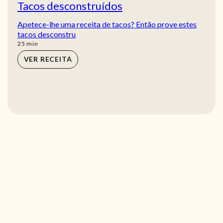
Tacos desconstruídos
Apetece-lhe uma receita de tacos? Então prove estes
tacos desconstru
min
25
min
VER RECEITA