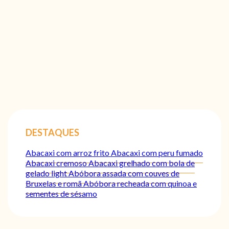
DESTAQUES
Abacaxi com arroz frito
Abacaxi com peru fumado
Abacaxi cremoso
Abacaxi grelhado com bola de
gelado light
Abóbora assada com couves de
Bruxelas e romã
Abóbora recheada com quinoa e
sementes de sésamo