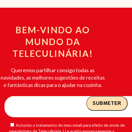
BEM-VINDO AO
MUNDO DA
TELECULINÁRIA!
Queremos partilhar consigo todas as
novidades, as melhores sugestões de receitas
e fantásticas dicas para o ajudar na cozinha.
Autorizo o tratamento do meu email para efeito de envio de
newsletters da Teleculinária. Li e aceito expressamente a