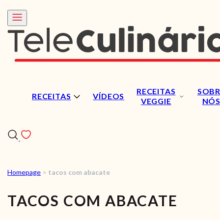
RECEITAS
SOBR
RECEITAS
VÍDEOS
VEGGIE
NÓ
Homepage
>
tacos com abacate
RECEITAS
TACOS COM ABACATE
VÍDEOS