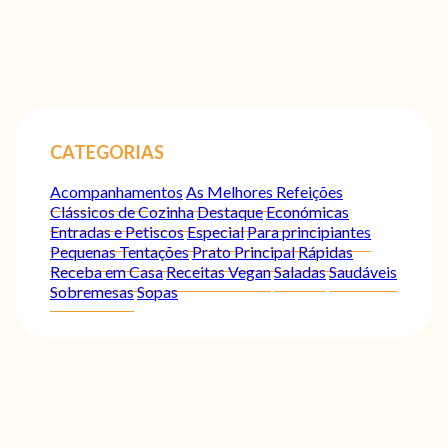
CATEGORIAS
Acompanhamentos
As Melhores Refeições
Clássicos de Cozinha
Destaque
Económicas
Entradas e Petiscos
Especial
Para principiantes
Pequenas Tentações
Prato Principal
Rápidas
Receba em Casa
Receitas Vegan
Saladas
Saudáveis
Sobremesas
Sopas