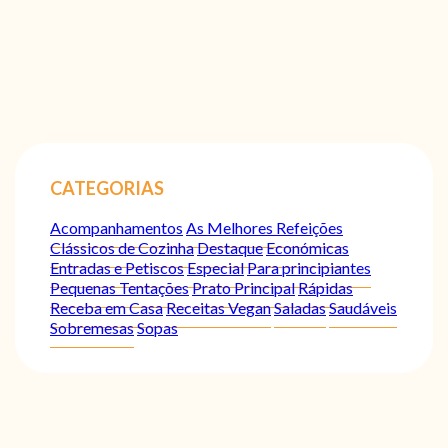
CATEGORIAS
Acompanhamentos
As Melhores Refeições
Clássicos de Cozinha
Destaque
Económicas
Entradas e Petiscos
Especial
Para principiantes
Pequenas Tentações
Prato Principal
Rápidas
Receba em Casa
Receitas Vegan
Saladas
Saudáveis
Sobremesas
Sopas