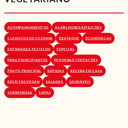
RECEITAS VEGGIE
SOBRE NÓS
ACOMPANHAMENTOS
AS MELHORES REFEIÇÕES
LOJA ONLINE
CLÁSSICOS DE COZINHA
DESTAQUE
ECONÓMICAS
BLOG
ENTRADAS E PETISCOS
ESPECIAL
PARA PRINCIPIANTES
PEQUENAS TENTAÇÕES
PRATO PRINCIPAL
RÁPIDAS
RECEBA EM CASA
RECEITAS VEGAN
SALADAS
SAUDÁVEIS
SOBREMESAS
SOPAS