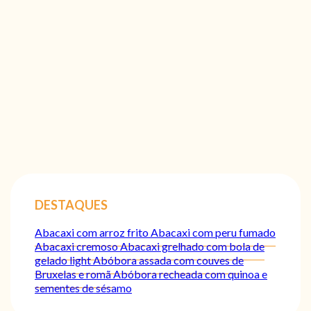
DESTAQUES
Abacaxi com arroz frito
Abacaxi com peru fumado
Abacaxi cremoso
Abacaxi grelhado com bola de
gelado light
Abóbora assada com couves de
Bruxelas e romã
Abóbora recheada com quinoa e
sementes de sésamo