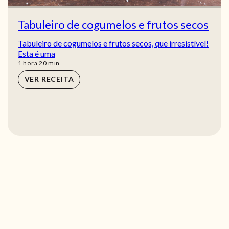
Tabuleiro de cogumelos e frutos secos
Tabuleiro de cogumelos e frutos secos, que irresistível!
Esta é uma
hora
min
1
hora
20
min
VER RECEITA