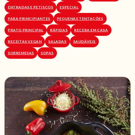
ENTRADAS E PETISCOS
ESPECIAL
PARA PRINCIPIANTES
PEQUENAS TENTAÇÕES
PRATO PRINCIPAL
RÁPIDAS
RECEBA EM CASA
RECEITAS VEGAN
SALADAS
SAUDÁVEIS
SOBREMESAS
SOPAS