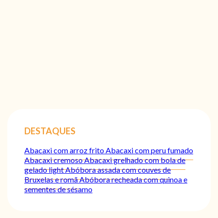
DESTAQUES
Abacaxi com arroz frito
Abacaxi com peru fumado
Abacaxi cremoso
Abacaxi grelhado com bola de
gelado light
Abóbora assada com couves de
Bruxelas e romã
Abóbora recheada com quinoa e
sementes de sésamo