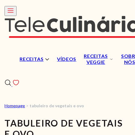
RECEITAS
SOBR
RECEITAS
VÍDEOS
VEGGIE
NÓ
Homepage
>
tabuleiro de vegetais e ovo
RECEITAS
TABULEIRO DE VEGETAIS
VÍDEOS
E OVO