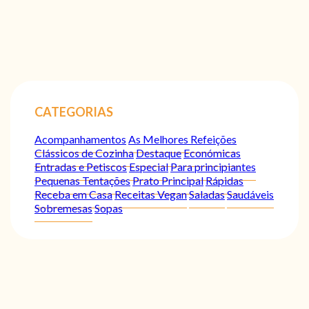
CATEGORIAS
Acompanhamentos
As Melhores Refeições
Clássicos de Cozinha
Destaque
Económicas
Entradas e Petiscos
Especial
Para principiantes
Pequenas Tentações
Prato Principal
Rápidas
Receba em Casa
Receitas Vegan
Saladas
Saudáveis
Sobremesas
Sopas