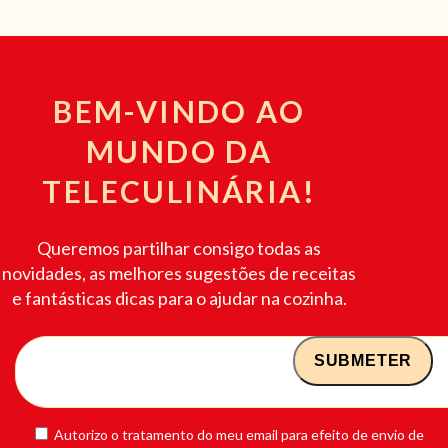
BEM-VINDO AO
MUNDO DA
TELECULINÁRIA!
Queremos partilhar consigo todas as
novidades, as melhores sugestões de receitas
e fantásticas dicas para o ajudar na cozinha.
Autorizo o tratamento do meu email para efeito de envio de