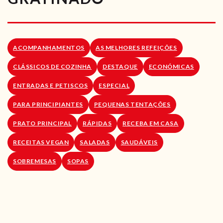
RECEITAS VEGGIE
SOBRE NÓS
ACOMPANHAMENTOS
AS MELHORES REFEIÇÕES
LOJA ONLINE
CLÁSSICOS DE COZINHA
DESTAQUE
ECONÓMICAS
BLOG
ENTRADAS E PETISCOS
ESPECIAL
PARA PRINCIPIANTES
PEQUENAS TENTAÇÕES
PRATO PRINCIPAL
RÁPIDAS
RECEBA EM CASA
RECEITAS VEGAN
SALADAS
SAUDÁVEIS
SOBREMESAS
SOPAS