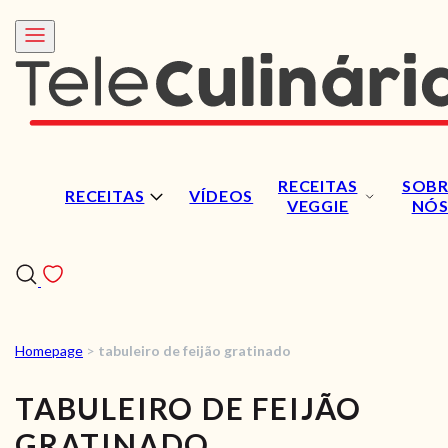
RECEITAS
SOBR
RECEITAS
VÍDEOS
VEGGIE
NÓ
Homepage
>
tabuleiro de feijão gratinado
RECEITAS
TABULEIRO DE FEIJÃO
VÍDEOS
GRATINADO