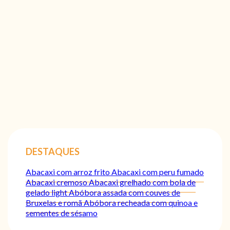
DESTAQUES
Abacaxi com arroz frito
Abacaxi com peru fumado
Abacaxi cremoso
Abacaxi grelhado com bola de
gelado light
Abóbora assada com couves de
Bruxelas e romã
Abóbora recheada com quinoa e
sementes de sésamo