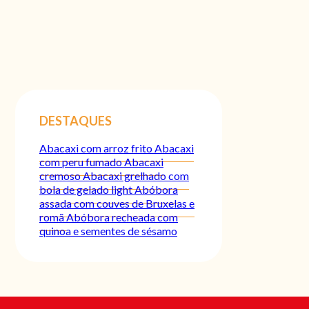
DESTAQUES
Abacaxi com arroz frito
Abacaxi
com peru fumado
Abacaxi
cremoso
Abacaxi grelhado com
bola de gelado light
Abóbora
assada com couves de Bruxelas e
romã
Abóbora recheada com
quinoa e sementes de sésamo