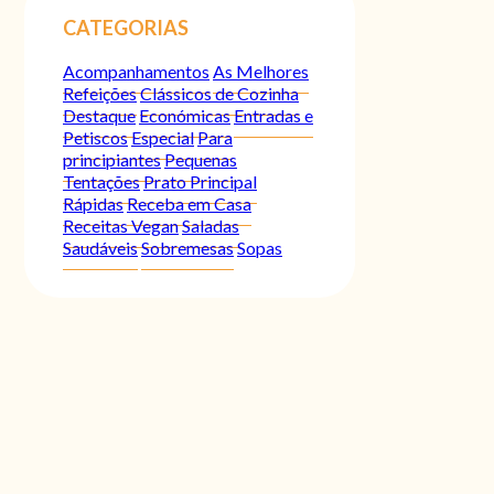
CATEGORIAS
Acompanhamentos
As Melhores
Refeições
Clássicos de Cozinha
Destaque
Económicas
Entradas e
Petiscos
Especial
Para
principiantes
Pequenas
Tentações
Prato Principal
Rápidas
Receba em Casa
Receitas Vegan
Saladas
Saudáveis
Sobremesas
Sopas