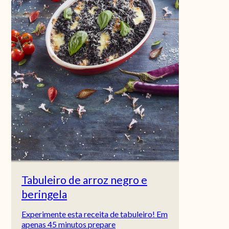
Tabuleiro de arroz negro e
beringela
Experimente esta receita de tabuleiro! Em
apenas 45 minutos prepare