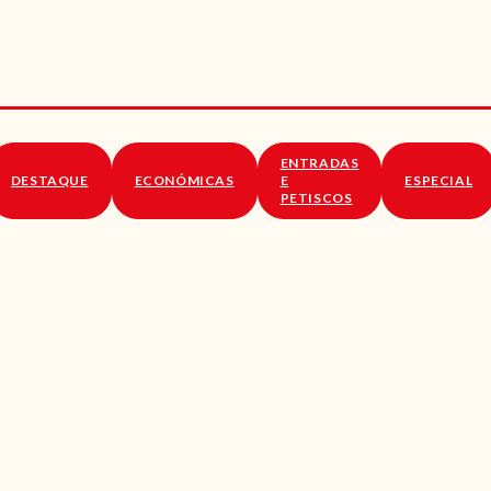
RECEITAS
VÍDEOS
RECEITAS VEGGIE
ENTRADAS
SOBRE NÓS
DESTAQUE
ECONÓMICAS
E
ESPECIAL
PETISCOS
LOJA ONLINE
BLOG