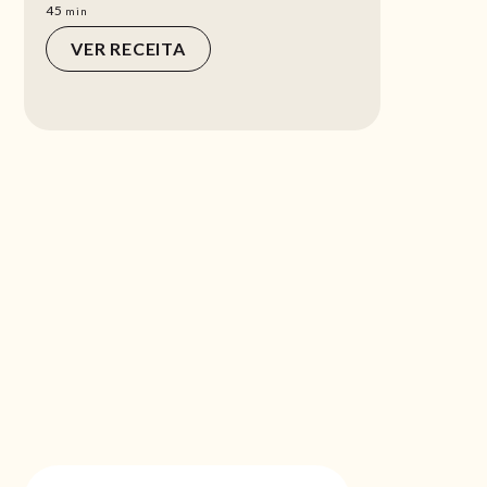
min
45
min
VER RECEITA