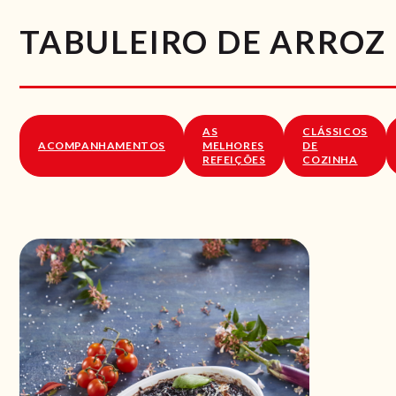
TABULEIRO DE ARROZ
AS
CLÁSSICOS
ACOMPANHAMENTOS
MELHORES
DE
REFEIÇÕES
COZINHA