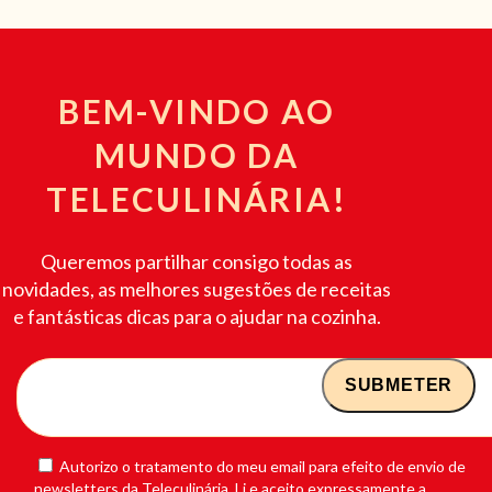
BEM-VINDO AO
MUNDO DA
TELECULINÁRIA!
Queremos partilhar consigo todas as
novidades, as melhores sugestões de receitas
e fantásticas dicas para o ajudar na cozinha.
Autorizo o tratamento do meu email para efeito de envio de
newsletters da Teleculinária. Li e aceito expressamente a