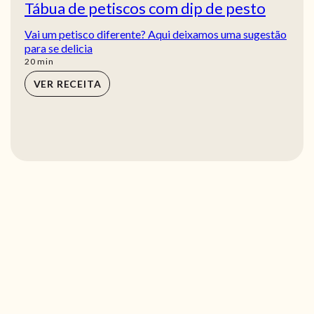
Tábua de petiscos com dip de pesto
Vai um petisco diferente? Aqui deixamos uma sugestão
para se delicia
min
20
min
VER RECEITA