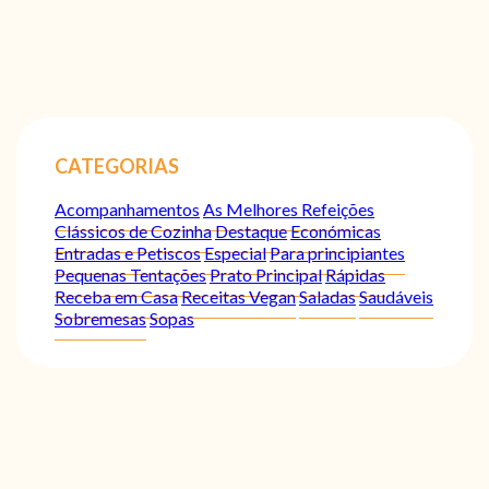
CATEGORIAS
Acompanhamentos
As Melhores Refeições
Clássicos de Cozinha
Destaque
Económicas
Entradas e Petiscos
Especial
Para principiantes
Pequenas Tentações
Prato Principal
Rápidas
Receba em Casa
Receitas Vegan
Saladas
Saudáveis
Sobremesas
Sopas