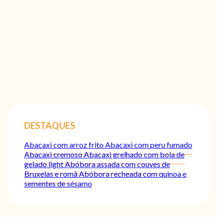
DESTAQUES
Abacaxi com arroz frito
Abacaxi com peru fumado
Abacaxi cremoso
Abacaxi grelhado com bola de
gelado light
Abóbora assada com couves de
Bruxelas e romã
Abóbora recheada com quinoa e
sementes de sésamo