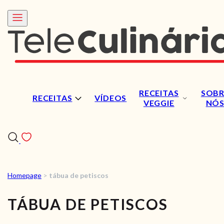
RECEITAS
SOBR
RECEITAS
VÍDEOS
VEGGIE
NÓ
Homepage
>
tábua de petiscos
RECEITAS
TÁBUA DE PETISCOS
VÍDEOS