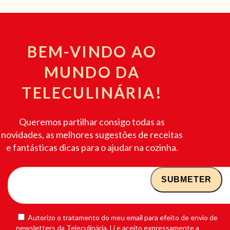
BEM-VINDO AO
MUNDO DA
TELECULINÁRIA!
Queremos partilhar consigo todas as
novidades, as melhores sugestões de receitas
e fantásticas dicas para o ajudar na cozinha.
Autorizo o tratamento do meu email para efeito de envio de
newsletters da Teleculinária. Li e aceito expressamente a