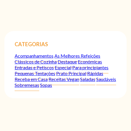
CATEGORIAS
Acompanhamentos
As Melhores Refeições
Clássicos de Cozinha
Destaque
Económicas
Entradas e Petiscos
Especial
Para principiantes
Pequenas Tentações
Prato Principal
Rápidas
Receba em Casa
Receitas Vegan
Saladas
Saudáveis
Sobremesas
Sopas