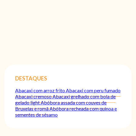
DESTAQUES
Abacaxi com arroz frito
Abacaxi com peru fumado
Abacaxi cremoso
Abacaxi grelhado com bola de
gelado light
Abóbora assada com couves de
Bruxelas e romã
Abóbora recheada com quinoa e
sementes de sésamo