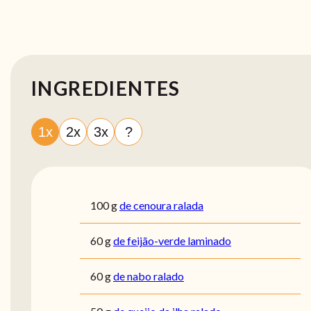
INGREDIENTES
1x
2x
3x
?
100
g
de cenoura ralada
60
g
de feijão-verde laminado
60
g
de nabo ralado