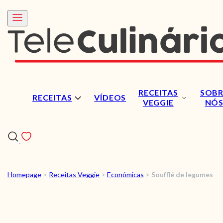
RECEITAS
SOBR
RECEITAS
VÍDEOS
VEGGIE
NÓ
Homepage
>
Receitas Veggie
>
Económicas
>
Soufflé de legumes
RECEITAS
VÍDEOS