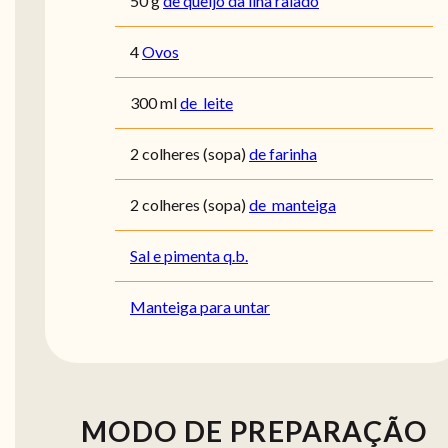
50
g
de queijo da ilha ralado
4
Ovos
300
ml
de leite
2
colheres (sopa)
de farinha
2
colheres (sopa)
de manteiga
Sal e pimenta q.b.
Manteiga para untar
MODO DE PREPARAÇÃO