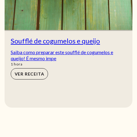
Soufflé de cogumelos e queijo
Saiba como preparar este soufflé de cogumelos e
queijo! É mesmo impe
hora
1
hora
VER RECEITA