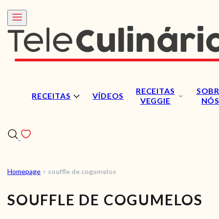
RECEITAS
SOBR
RECEITAS
VÍDEOS
VEGGIE
NÓ
Homepage
>
souffle de cogumelos
RECEITAS
SOUFFLE DE COGUMELOS
VÍDEOS