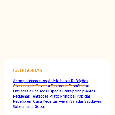
CATEGORIAS
Acompanhamentos
As Melhores Refeições
Clássicos de Cozinha
Destaque
Económicas
Entradas e Petiscos
Especial
Para principiantes
Pequenas Tentações
Prato Principal
Rápidas
Receba em Casa
Receitas Vegan
Saladas
Saudáveis
Sobremesas
Sopas