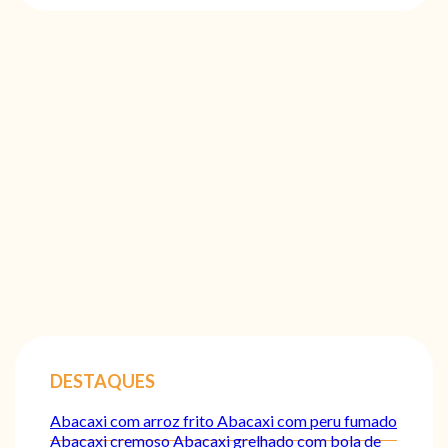
DESTAQUES
Abacaxi com arroz frito
Abacaxi com peru fumado
Abacaxi cremoso
Abacaxi grelhado com bola de