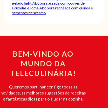
gelado light
Abóbora assada com couves de
Bruxelas e romã
Abóbora recheada com quinoa e
sementes de sésamo
BEM-VINDO AO
MUNDO DA
TELECULINÁRIA!
Queremos partilhar consigo todas as
novidades, as melhores sugestões de receitas
e fantásticas dicas para o ajudar na cozinha.