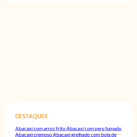
DESTAQUES
Abacaxi com arroz frito
Abacaxi com peru fumado
Abacaxi cremoso
Abacaxi grelhado com bola de