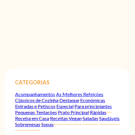
CATEGORIAS
Acompanhamentos
As Melhores Refeições
Clássicos de Cozinha
Destaque
Económicas
Entradas e Petiscos
Especial
Para principiantes
Pequenas Tentações
Prato Principal
Rápidas
Receba em Casa
Receitas Vegan
Saladas
Saudáveis
Sobremesas
Sopas