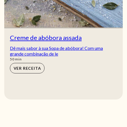
Creme de abóbora assada
Dê mais sabor à sua Sopa de abóbora! Com uma
grande combinação de le
min
50
min
VER RECEITA