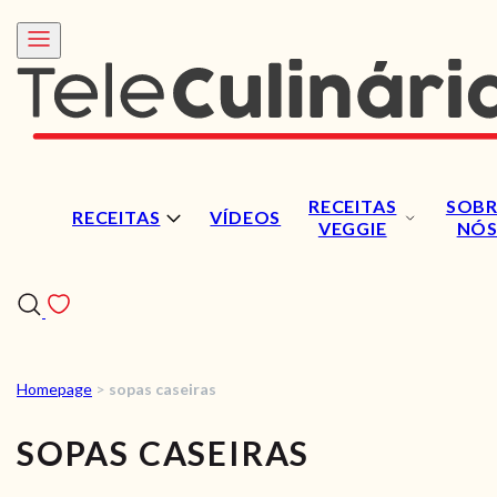
RECEITAS
SOBR
RECEITAS
VÍDEOS
VEGGIE
NÓ
Homepage
>
sopas caseiras
RECEITAS
SOPAS CASEIRAS
VÍDEOS