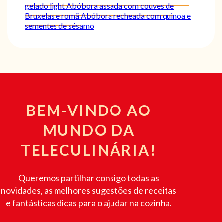
gelado light
Abóbora assada com couves de
Bruxelas e romã
Abóbora recheada com quinoa e
sementes de sésamo
BEM-VINDO AO
MUNDO DA
TELECULINÁRIA!
Queremos partilhar consigo todas as
novidades, as melhores sugestões de receitas
e fantásticas dicas para o ajudar na cozinha.