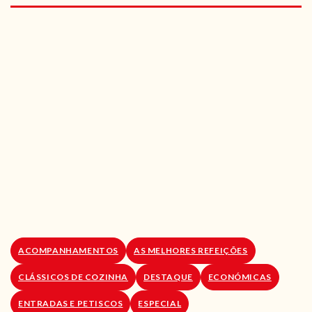
RECEITAS VEGGIE
SOBRE NÓS
LOJA ONLINE
BLOG
ACOMPANHAMENTOS
AS MELHORES REFEIÇÕES
CLÁSSICOS DE COZINHA
DESTAQUE
ECONÓMICAS
ENTRADAS E PETISCOS
ESPECIAL