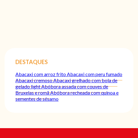
DESTAQUES
Abacaxi com arroz frito
Abacaxi com peru fumado
Abacaxi cremoso
Abacaxi grelhado com bola de
gelado light
Abóbora assada com couves de
Bruxelas e romã
Abóbora recheada com quinoa e
sementes de sésamo