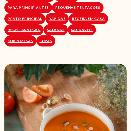
PARA PRINCIPIANTES
PEQUENAS TENTAÇÕES
PRATO PRINCIPAL
RÁPIDAS
RECEBA EM CASA
RECEITAS VEGAN
SALADAS
SAUDÁVEIS
SOBREMESAS
SOPAS