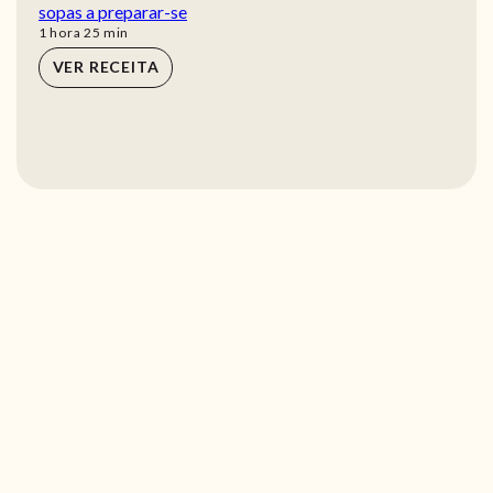
sopas a preparar-se
hora
min
1
hora
25
min
VER RECEITA