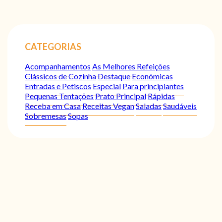
CATEGORIAS
Acompanhamentos
As Melhores Refeições
Clássicos de Cozinha
Destaque
Económicas
Entradas e Petiscos
Especial
Para principiantes
Pequenas Tentações
Prato Principal
Rápidas
Receba em Casa
Receitas Vegan
Saladas
Saudáveis
Sobremesas
Sopas