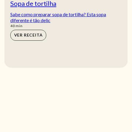
Sopa de tortilha
Sabe como preparar sopa de tortilha? Esta sopa
diferente é tão delic
min
40
min
VER RECEITA