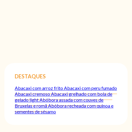
DESTAQUES
Abacaxi com arroz frito
Abacaxi com peru fumado
Abacaxi cremoso
Abacaxi grelhado com bola de
gelado light
Abóbora assada com couves de
Bruxelas e romã
Abóbora recheada com quinoa e
sementes de sésamo