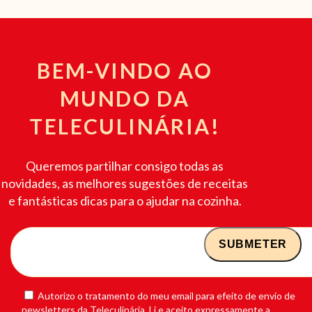
BEM-VINDO AO
MUNDO DA
TELECULINÁRIA!
Queremos partilhar consigo todas as
novidades, as melhores sugestões de receitas
e fantásticas dicas para o ajudar na cozinha.
Autorizo o tratamento do meu email para efeito de envio de
newsletters da Teleculinária. Li e aceito expressamente a