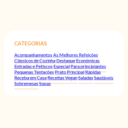
CATEGORIAS
Acompanhamentos
As Melhores Refeições
Clássicos de Cozinha
Destaque
Económicas
Entradas e Petiscos
Especial
Para principiantes
Pequenas Tentações
Prato Principal
Rápidas
Receba em Casa
Receitas Vegan
Saladas
Saudáveis
Sobremesas
Sopas