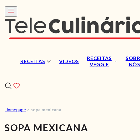
RECEITAS
SOBR
RECEITAS
VÍDEOS
VEGGIE
NÓ
Homepage
>
sopa mexicana
RECEITAS
SOPA MEXICANA
VÍDEOS