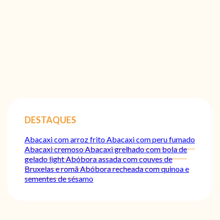
DESTAQUES
Abacaxi com arroz frito
Abacaxi com peru fumado
Abacaxi cremoso
Abacaxi grelhado com bola de
gelado light
Abóbora assada com couves de
Bruxelas e romã
Abóbora recheada com quinoa e
sementes de sésamo