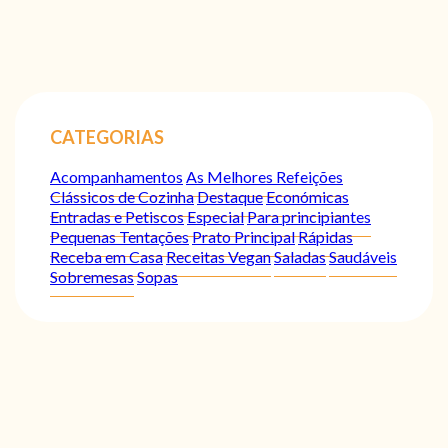
CATEGORIAS
Acompanhamentos
As Melhores Refeições
Clássicos de Cozinha
Destaque
Económicas
Entradas e Petiscos
Especial
Para principiantes
Pequenas Tentações
Prato Principal
Rápidas
Receba em Casa
Receitas Vegan
Saladas
Saudáveis
Sobremesas
Sopas