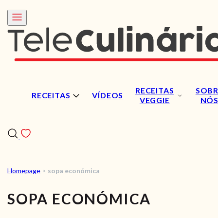
RECEITAS
SOBR
RECEITAS
VÍDEOS
VEGGIE
NÓ
Homepage
>
sopa económica
RECEITAS
SOPA ECONÓMICA
VÍDEOS