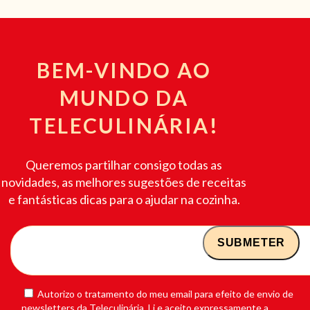
BEM-VINDO AO
MUNDO DA
TELECULINÁRIA!
Queremos partilhar consigo todas as
novidades, as melhores sugestões de receitas
e fantásticas dicas para o ajudar na cozinha.
Autorizo o tratamento do meu email para efeito de envio de
newsletters da Teleculinária. Li e aceito expressamente a