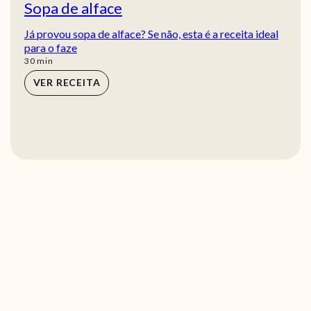
Sopa de alface
Já provou sopa de alface? Se não, esta é a receita ideal
para o faze
min
30
min
VER RECEITA