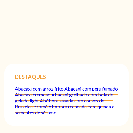
DESTAQUES
Abacaxi com arroz frito
Abacaxi com peru fumado
Abacaxi cremoso
Abacaxi grelhado com bola de
gelado light
Abóbora assada com couves de
Bruxelas e romã
Abóbora recheada com quinoa e
sementes de sésamo