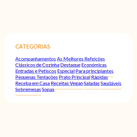
CATEGORIAS
Acompanhamentos
As Melhores Refeições
Clássicos de Cozinha
Destaque
Económicas
Entradas e Petiscos
Especial
Para principiantes
Pequenas Tentações
Prato Principal
Rápidas
Receba em Casa
Receitas Vegan
Saladas
Saudáveis
Sobremesas
Sopas