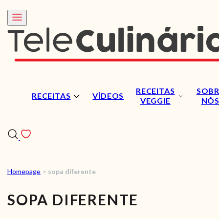
RECEITAS
SOBR
RECEITAS
VÍDEOS
VEGGIE
NÓ
Homepage
>
sopa diferente
RECEITAS
SOPA DIFERENTE
VÍDEOS