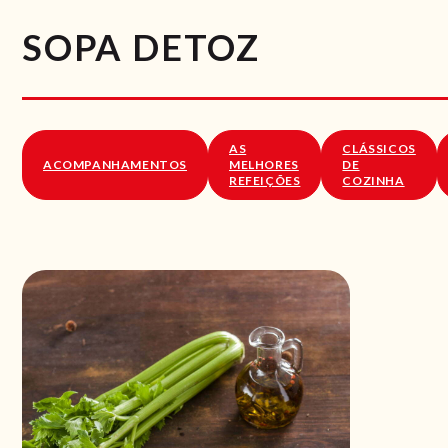
SOPA DETOZ
AS
CLÁSSICOS
ACOMPANHAMENTOS
MELHORES
DE
REFEIÇÕES
COZINHA