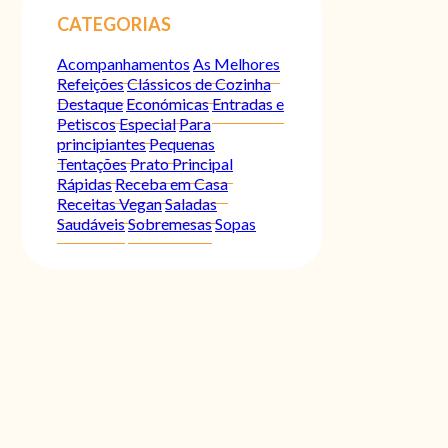
CATEGORIAS
Acompanhamentos
As Melhores
Refeições
Clássicos de Cozinha
Destaque
Económicas
Entradas e
Petiscos
Especial
Para
principiantes
Pequenas
Tentações
Prato Principal
Rápidas
Receba em Casa
Receitas Vegan
Saladas
Saudáveis
Sobremesas
Sopas