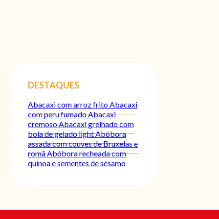
DESTAQUES
Abacaxi com arroz frito
Abacaxi
com peru fumado
Abacaxi
cremoso
Abacaxi grelhado com
bola de gelado light
Abóbora
assada com couves de Bruxelas e
romã
Abóbora recheada com
quinoa e sementes de sésamo