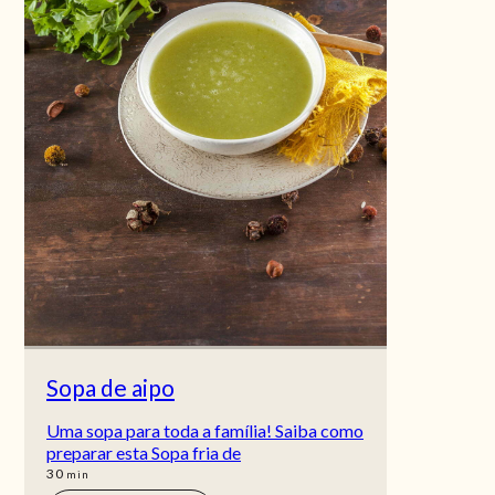
Sopa de aipo
Uma sopa para toda a família! Saiba como
preparar esta Sopa fria de
min
30
min