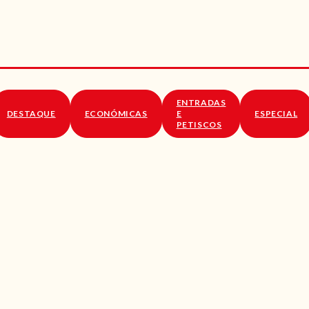
RECEITAS
VÍDEOS
RECEITAS VEGGIE
ENTRADAS
SOBRE NÓS
DESTAQUE
ECONÓMICAS
E
ESPECIAL
PETISCOS
LOJA ONLINE
BLOG