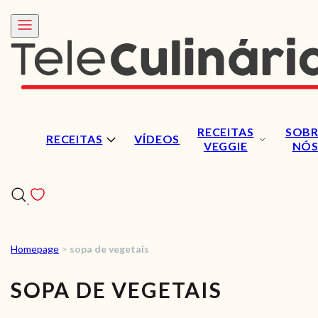
RECEITAS
SOBR
RECEITAS
VÍDEOS
VEGGIE
NÓ
Homepage
>
sopa de vegetais
RECEITAS
SOPA DE VEGETAIS
VÍDEOS