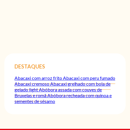
DESTAQUES
Abacaxi com arroz frito
Abacaxi com peru fumado
Abacaxi cremoso
Abacaxi grelhado com bola de
gelado light
Abóbora assada com couves de
Bruxelas e romã
Abóbora recheada com quinoa e
sementes de sésamo