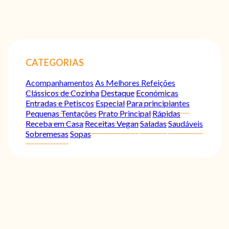
CATEGORIAS
Acompanhamentos
As Melhores Refeições
Clássicos de Cozinha
Destaque
Económicas
Entradas e Petiscos
Especial
Para principiantes
Pequenas Tentações
Prato Principal
Rápidas
Receba em Casa
Receitas Vegan
Saladas
Saudáveis
Sobremesas
Sopas