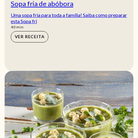
Sopa fria de abóbora
Uma sopa fria para toda a família! Saiba como preparar
esta Sopa fri
min
40
min
VER RECEITA