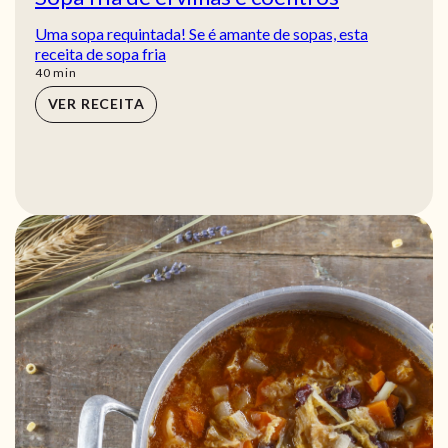
Uma sopa requintada! Se é amante de sopas, esta
receita de sopa fria
min
40
min
VER RECEITA