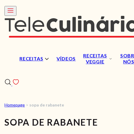
RECEITAS
SOBR
RECEITAS
VÍDEOS
VEGGIE
NÓ
Homepage
>
sopa de rabanete
RECEITAS
SOPA DE RABANETE
VÍDEOS