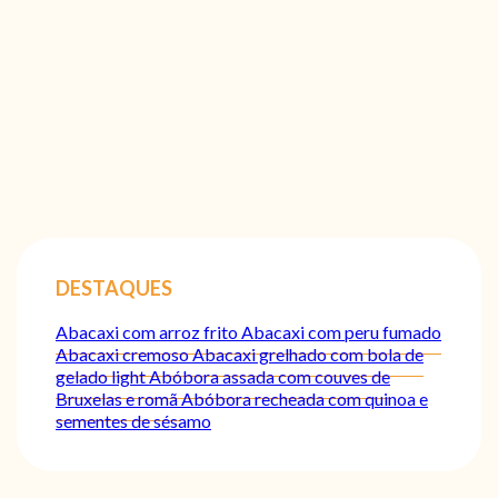
DESTAQUES
Abacaxi com arroz frito
Abacaxi com peru fumado
Abacaxi cremoso
Abacaxi grelhado com bola de
gelado light
Abóbora assada com couves de
Bruxelas e romã
Abóbora recheada com quinoa e
sementes de sésamo