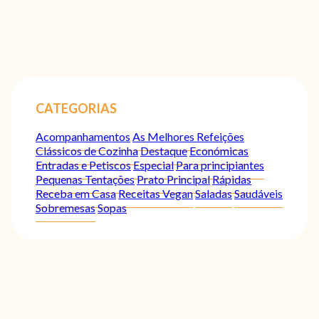
CATEGORIAS
Acompanhamentos
As Melhores Refeições
Clássicos de Cozinha
Destaque
Económicas
Entradas e Petiscos
Especial
Para principiantes
Pequenas Tentações
Prato Principal
Rápidas
Receba em Casa
Receitas Vegan
Saladas
Saudáveis
Sobremesas
Sopas