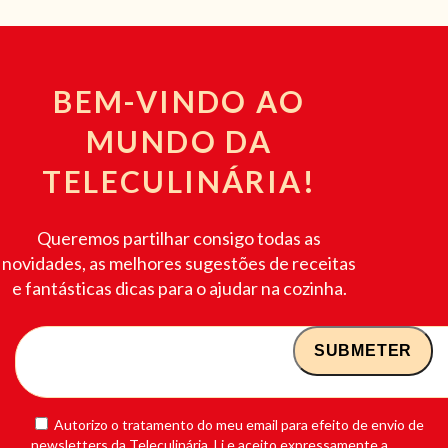
BEM-VINDO AO
MUNDO DA
TELECULINÁRIA!
Queremos partilhar consigo todas as
novidades, as melhores sugestões de receitas
e fantásticas dicas para o ajudar na cozinha.
Autorizo o tratamento do meu email para efeito de envio de
newsletters da Teleculinária. Li e aceito expressamente a