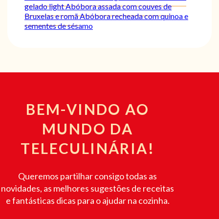
gelado light
Abóbora assada com couves de
Bruxelas e romã
Abóbora recheada com quinoa e
sementes de sésamo
BEM-VINDO AO
MUNDO DA
TELECULINÁRIA!
Queremos partilhar consigo todas as
novidades, as melhores sugestões de receitas
e fantásticas dicas para o ajudar na cozinha.