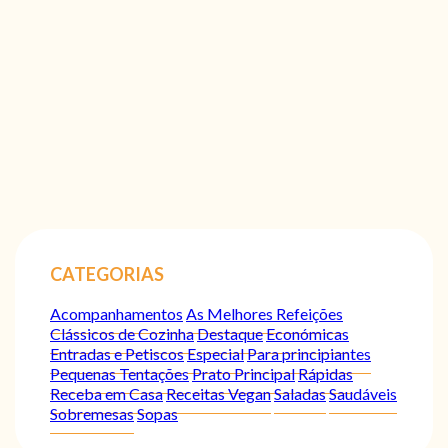
CATEGORIAS
Acompanhamentos
As Melhores Refeições
Clássicos de Cozinha
Destaque
Económicas
Entradas e Petiscos
Especial
Para principiantes
Pequenas Tentações
Prato Principal
Rápidas
Receba em Casa
Receitas Vegan
Saladas
Saudáveis
Sobremesas
Sopas