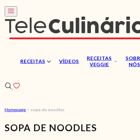
RECEITAS
SOBR
RECEITAS
VÍDEOS
VEGGIE
NÓ
Homepage
>
sopa de noodles
RECEITAS
SOPA DE NOODLES
VÍDEOS