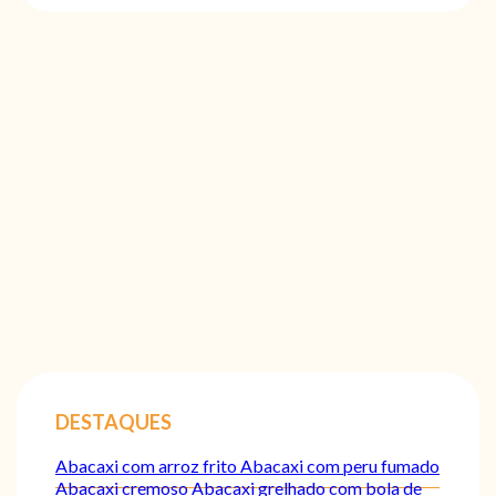
DESTAQUES
Abacaxi com arroz frito
Abacaxi com peru fumado
Abacaxi cremoso
Abacaxi grelhado com bola de