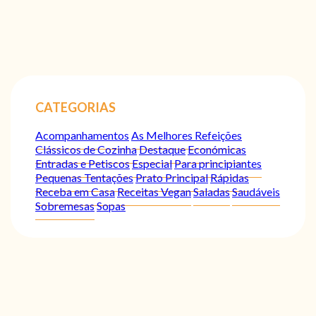
CATEGORIAS
Acompanhamentos
As Melhores Refeições
Clássicos de Cozinha
Destaque
Económicas
Entradas e Petiscos
Especial
Para principiantes
Pequenas Tentações
Prato Principal
Rápidas
Receba em Casa
Receitas Vegan
Saladas
Saudáveis
Sobremesas
Sopas