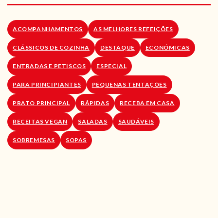
RECEITAS VEGGIE
SOBRE NÓS
ACOMPANHAMENTOS
AS MELHORES REFEIÇÕES
CLÁSSICOS DE COZINHA
DESTAQUE
ECONÓMICAS
LOJA ONLINE
ENTRADAS E PETISCOS
ESPECIAL
BLOG
PARA PRINCIPIANTES
PEQUENAS TENTAÇÕES
PRATO PRINCIPAL
RÁPIDAS
RECEBA EM CASA
RECEITAS VEGAN
SALADAS
SAUDÁVEIS
SOBREMESAS
SOPAS