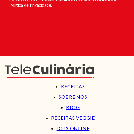
Política de Privacidade.
RECEITAS
SOBRE NÓS
BLOG
RECEITAS VEGGIE
LOJA ONLINE