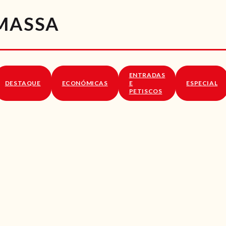
RECEITAS
 MASSA
VÍDEOS
RECEITAS VEGGIE
ENTRADAS
SOBRE NÓS
DESTAQUE
ECONÓMICAS
E
ESPECIAL
PETISCOS
LOJA ONLINE
BLOG