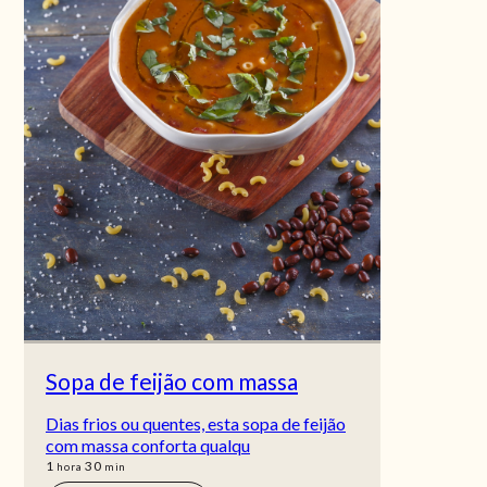
Sopa de feijão com massa
Dias frios ou quentes, esta sopa de feijão
com massa conforta qualqu
hora
min
1
30
hora
min