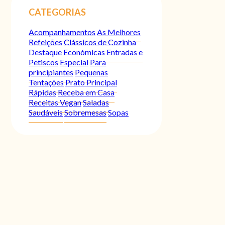
CATEGORIAS
Acompanhamentos
As Melhores
Refeições
Clássicos de Cozinha
Destaque
Económicas
Entradas e
Petiscos
Especial
Para
principiantes
Pequenas
Tentações
Prato Principal
Rápidas
Receba em Casa
Receitas Vegan
Saladas
Saudáveis
Sobremesas
Sopas