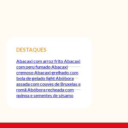
DESTAQUES
Abacaxi com arroz frito
Abacaxi
com peru fumado
Abacaxi
cremoso
Abacaxi grelhado com
bola de gelado light
Abóbora
assada com couves de Bruxelas e
romã
Abóbora recheada com
quinoa e sementes de sésamo