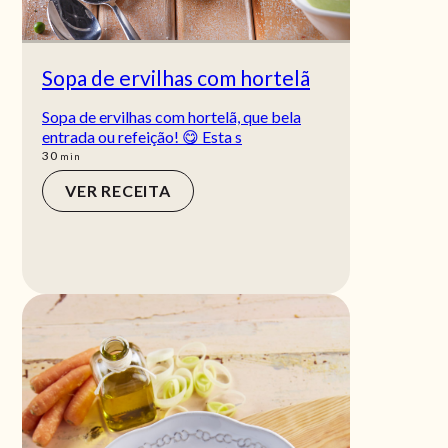
Sopa de ervilhas com hortelã
Sopa de ervilhas com hortelã, que bela
entrada ou refeição! 😋 Esta s
min
30
min
VER RECEITA