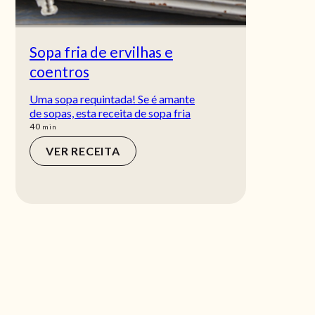
Sopa fria de ervilhas e
coentros
Uma sopa requintada! Se é amante
de sopas, esta receita de sopa fria
min
40
min
VER RECEITA