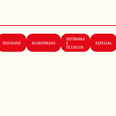
RECEITAS
VÍDEOS
RECEITAS VEGGIE
ENTRADAS
SOBRE NÓS
DESTAQUE
ECONÓMICAS
E
ESPECIAL
PETISCOS
LOJA ONLINE
BLOG