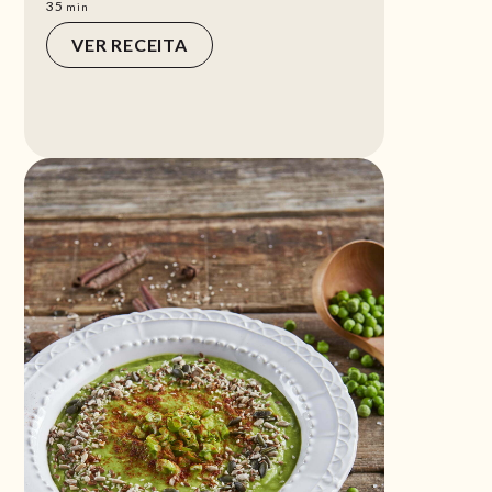
min
35
min
VER RECEITA