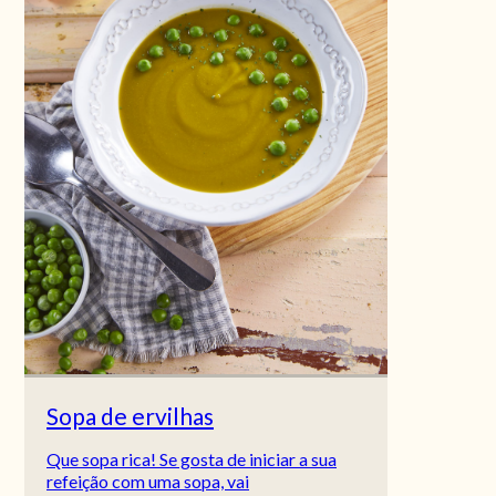
Sopa de ervilhas
Que sopa rica! Se gosta de iniciar a sua
refeição com uma sopa, vai