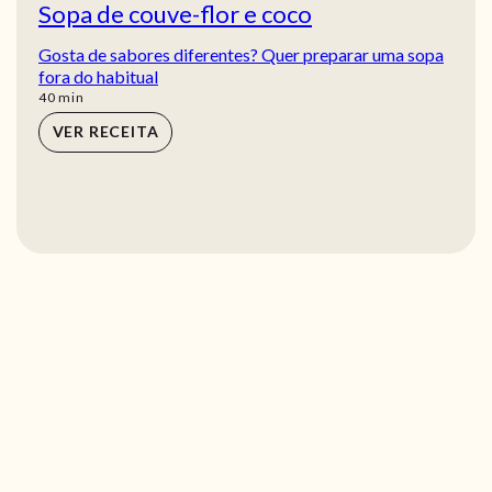
Sopa de couve-flor e coco
Gosta de sabores diferentes? Quer preparar uma sopa
fora do habitual
min
40
min
VER RECEITA