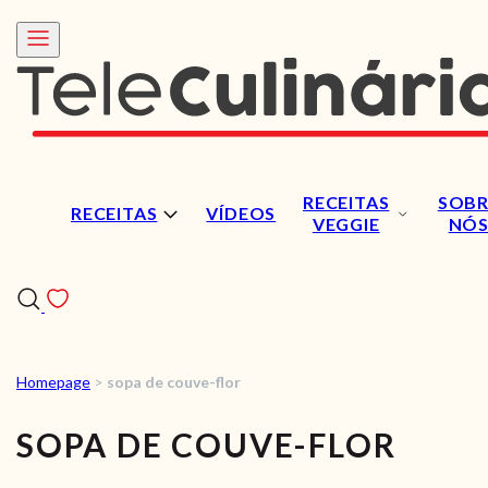
RECEITAS
SOBR
RECEITAS
VÍDEOS
VEGGIE
NÓ
Homepage
>
sopa de couve-flor
RECEITAS
SOPA DE COUVE-FLOR
VÍDEOS