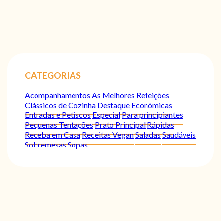
CATEGORIAS
Acompanhamentos
As Melhores Refeições
Clássicos de Cozinha
Destaque
Económicas
Entradas e Petiscos
Especial
Para principiantes
Pequenas Tentações
Prato Principal
Rápidas
Receba em Casa
Receitas Vegan
Saladas
Saudáveis
Sobremesas
Sopas