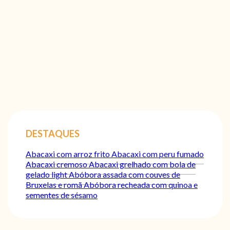
DESTAQUES
Abacaxi com arroz frito
Abacaxi com peru fumado
Abacaxi cremoso
Abacaxi grelhado com bola de
gelado light
Abóbora assada com couves de
Bruxelas e romã
Abóbora recheada com quinoa e
sementes de sésamo