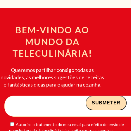
BEM-VINDO AO
MUNDO DA
TELECULINÁRIA!
Queremos partilhar consigo todas as
novidades, as melhores sugestões de receitas
e fantásticas dicas para o ajudar na cozinha.
Autorizo o tratamento do meu email para efeito de envio de
newsletters da Teleculinária. Li e aceito expressamente a