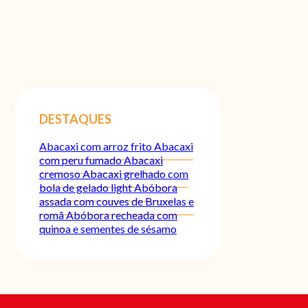
DESTAQUES
Abacaxi com arroz frito
Abacaxi
com peru fumado
Abacaxi
cremoso
Abacaxi grelhado com
bola de gelado light
Abóbora
assada com couves de Bruxelas e
romã
Abóbora recheada com
quinoa e sementes de sésamo