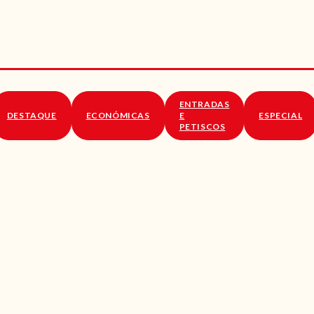
RECEITAS
VÍDEOS
RECEITAS VEGGIE
ENTRADAS
SOBRE NÓS
DESTAQUE
ECONÓMICAS
E
ESPECIAL
PETISCOS
LOJA ONLINE
BLOG