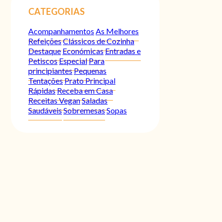
CATEGORIAS
Acompanhamentos
As Melhores
Refeições
Clássicos de Cozinha
Destaque
Económicas
Entradas e
Petiscos
Especial
Para
principiantes
Pequenas
Tentações
Prato Principal
Rápidas
Receba em Casa
Receitas Vegan
Saladas
Saudáveis
Sobremesas
Sopas