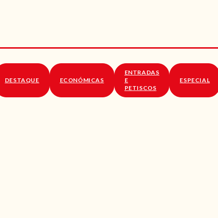
RECEITAS
VÍDEOS
RECEITAS VEGGIE
ENTRADAS
SOBRE NÓS
DESTAQUE
ECONÓMICAS
E
ESPECIAL
PETISCOS
LOJA ONLINE
BLOG