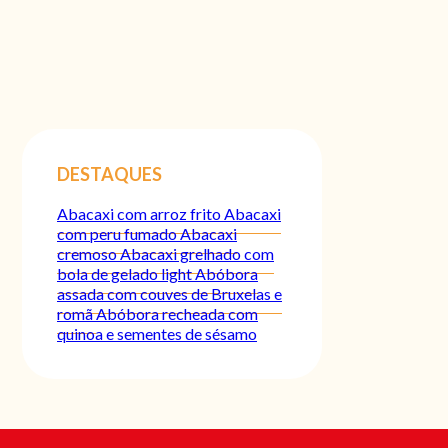
DESTAQUES
Abacaxi com arroz frito
Abacaxi
com peru fumado
Abacaxi
cremoso
Abacaxi grelhado com
bola de gelado light
Abóbora
assada com couves de Bruxelas e
romã
Abóbora recheada com
quinoa e sementes de sésamo