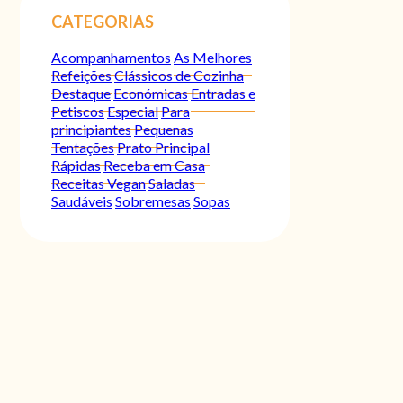
CATEGORIAS
Acompanhamentos
As Melhores
Refeições
Clássicos de Cozinha
Destaque
Económicas
Entradas e
Petiscos
Especial
Para
principiantes
Pequenas
Tentações
Prato Principal
Rápidas
Receba em Casa
Receitas Vegan
Saladas
Saudáveis
Sobremesas
Sopas