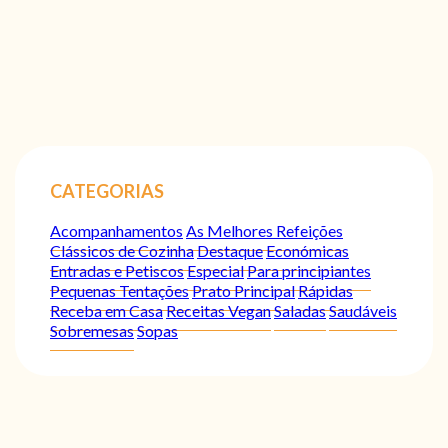
CATEGORIAS
Acompanhamentos
As Melhores Refeições
Clássicos de Cozinha
Destaque
Económicas
Entradas e Petiscos
Especial
Para principiantes
Pequenas Tentações
Prato Principal
Rápidas
Receba em Casa
Receitas Vegan
Saladas
Saudáveis
Sobremesas
Sopas