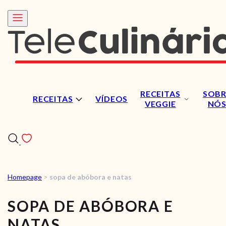
RECEITAS
SOBR
RECEITAS
VÍDEOS
VEGGIE
NÓ
Homepage
>
sopa de abóbora e natas
RECEITAS
SOPA DE ABÓBORA E
VÍDEOS
NATAS