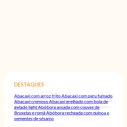
DESTAQUES
Abacaxi com arroz frito
Abacaxi com peru fumado
Abacaxi cremoso
Abacaxi grelhado com bola de
gelado light
Abóbora assada com couves de
Bruxelas e romã
Abóbora recheada com quinoa e
sementes de sésamo