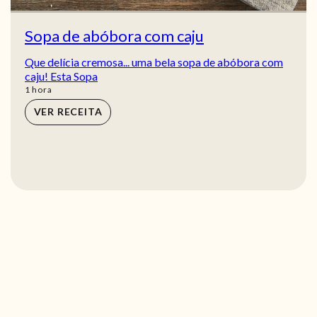
Sopa de abóbora com caju
Que delícia cremosa... uma bela sopa de abóbora com
caju! Esta Sopa
hora
1
hora
VER RECEITA