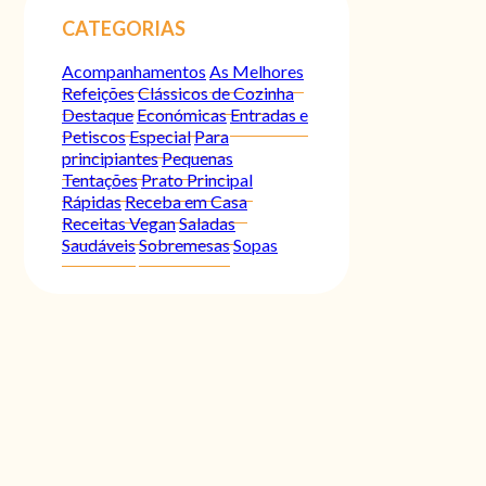
CATEGORIAS
Acompanhamentos
As Melhores
Refeições
Clássicos de Cozinha
Destaque
Económicas
Entradas e
Petiscos
Especial
Para
principiantes
Pequenas
Tentações
Prato Principal
Rápidas
Receba em Casa
Receitas Vegan
Saladas
Saudáveis
Sobremesas
Sopas