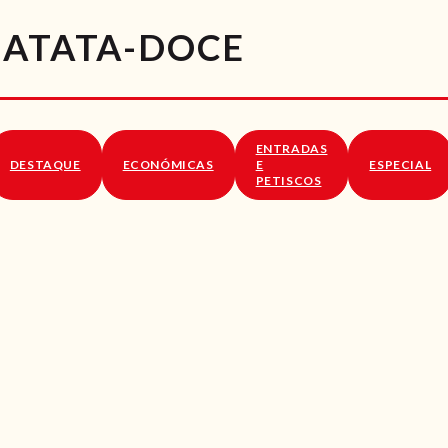
RECEITAS
BATATA-DOCE
VÍDEOS
RECEITAS VEGGIE
ENTRADAS
SOBRE NÓS
DESTAQUE
ECONÓMICAS
E
ESPECIAL
PETISCOS
LOJA ONLINE
BLOG