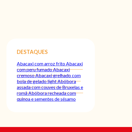
DESTAQUES
Abacaxi com arroz frito
Abacaxi
com peru fumado
Abacaxi
cremoso
Abacaxi grelhado com
bola de gelado light
Abóbora
assada com couves de Bruxelas e
romã
Abóbora recheada com
quinoa e sementes de sésamo