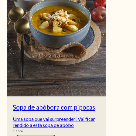
Sopa de abóbora com pipocas
Uma sopa que vai surpreender! Vai ficar
rendido a esta sopa de abóbo
hora
1
hora