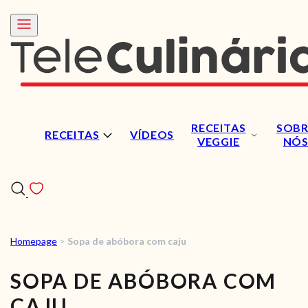
RECEITAS
SOBR
RECEITAS
VÍDEOS
VEGGIE
NÓ
Homepage
>
Sopa de abóbora com caju
RECEITAS
SOPA DE ABÓBORA COM
VÍDEOS
CAJU