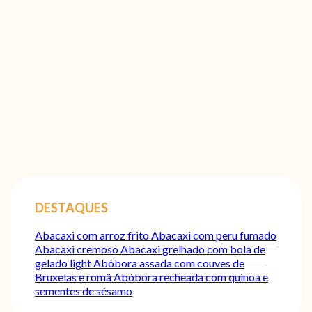
DESTAQUES
Abacaxi com arroz frito
Abacaxi com peru fumado
Abacaxi cremoso
Abacaxi grelhado com bola de
gelado light
Abóbora assada com couves de
Bruxelas e romã
Abóbora recheada com quinoa e
sementes de sésamo