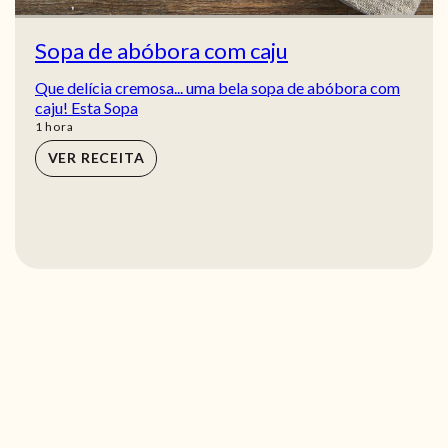
Sopa de abóbora com caju
Que delícia cremosa... uma bela sopa de abóbora com
caju! Esta Sopa
hora
1
hora
VER RECEITA