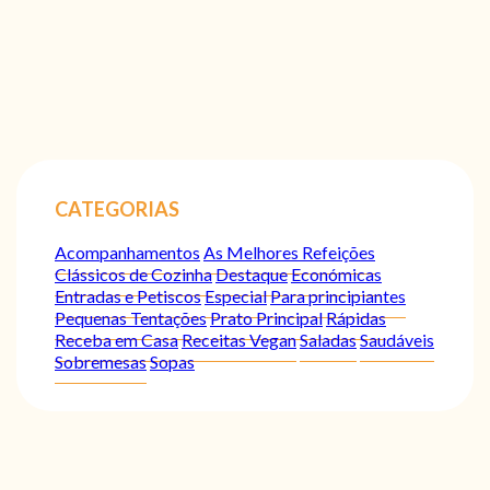
CATEGORIAS
Acompanhamentos
As Melhores Refeições
Clássicos de Cozinha
Destaque
Económicas
Entradas e Petiscos
Especial
Para principiantes
Pequenas Tentações
Prato Principal
Rápidas
Receba em Casa
Receitas Vegan
Saladas
Saudáveis
Sobremesas
Sopas