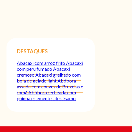
DESTAQUES
Abacaxi com arroz frito
Abacaxi
com peru fumado
Abacaxi
cremoso
Abacaxi grelhado com
bola de gelado light
Abóbora
assada com couves de Bruxelas e
romã
Abóbora recheada com
quinoa e sementes de sésamo