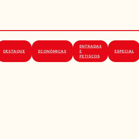
RECEITAS
VÍDEOS
RECEITAS VEGGIE
ENTRADAS
SOBRE NÓS
DESTAQUE
ECONÓMICAS
E
ESPECIAL
PETISCOS
LOJA ONLINE
BLOG