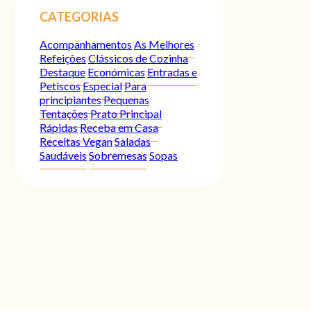
CATEGORIAS
Acompanhamentos
As Melhores
Refeições
Clássicos de Cozinha
Destaque
Económicas
Entradas e
Petiscos
Especial
Para
principiantes
Pequenas
Tentações
Prato Principal
Rápidas
Receba em Casa
Receitas Vegan
Saladas
Saudáveis
Sobremesas
Sopas