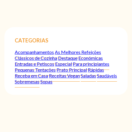
CATEGORIAS
Acompanhamentos
As Melhores Refeições
Clássicos de Cozinha
Destaque
Económicas
Entradas e Petiscos
Especial
Para principiantes
Pequenas Tentações
Prato Principal
Rápidas
Receba em Casa
Receitas Vegan
Saladas
Saudáveis
Sobremesas
Sopas