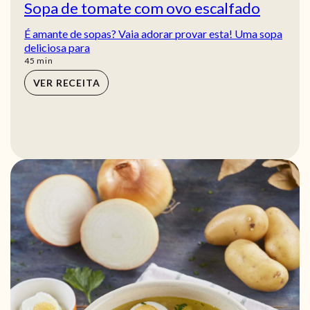
Sopa de tomate com ovo escalfado
É amante de sopas? Vaia adorar provar esta! Uma sopa
deliciosa para
min
45
min
VER RECEITA