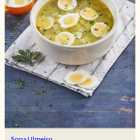
Sopa Ulmeiro