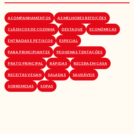
RECEITAS VEGGIE
SOBRE NÓS
ACOMPANHAMENTOS
AS MELHORES REFEIÇÕES
CLÁSSICOS DE COZINHA
DESTAQUE
ECONÓMICAS
LOJA ONLINE
ENTRADAS E PETISCOS
ESPECIAL
BLOG
PARA PRINCIPIANTES
PEQUENAS TENTAÇÕES
PRATO PRINCIPAL
RÁPIDAS
RECEBA EM CASA
RECEITAS VEGAN
SALADAS
SAUDÁVEIS
SOBREMESAS
SOPAS