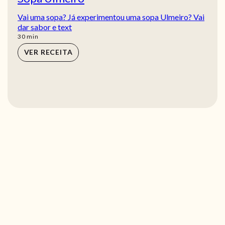
Vai uma sopa? Já experimentou uma sopa Ulmeiro? Vai
dar sabor e text
min
30
min
VER RECEITA