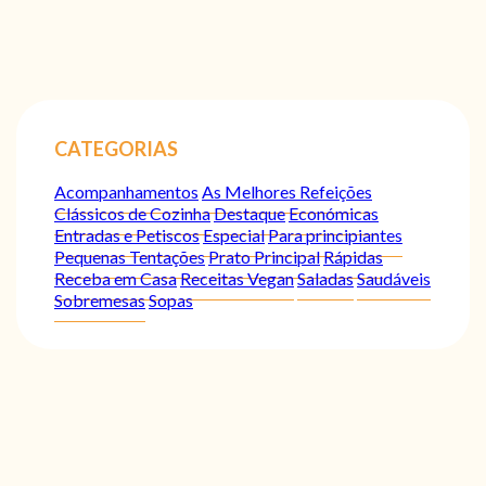
CATEGORIAS
Acompanhamentos
As Melhores Refeições
Clássicos de Cozinha
Destaque
Económicas
Entradas e Petiscos
Especial
Para principiantes
Pequenas Tentações
Prato Principal
Rápidas
Receba em Casa
Receitas Vegan
Saladas
Saudáveis
Sobremesas
Sopas