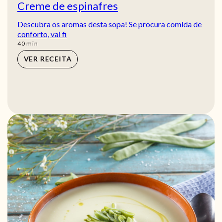
Creme de espinafres
Descubra os aromas desta sopa! Se procura comida de
conforto, vai fi
min
40
min
VER RECEITA