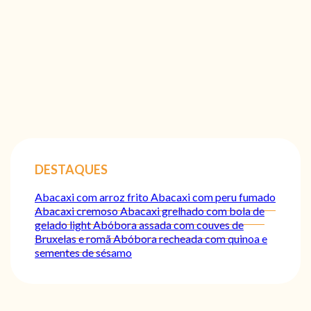
DESTAQUES
Abacaxi com arroz frito
Abacaxi com peru fumado
Abacaxi cremoso
Abacaxi grelhado com bola de
gelado light
Abóbora assada com couves de
Bruxelas e romã
Abóbora recheada com quinoa e
sementes de sésamo