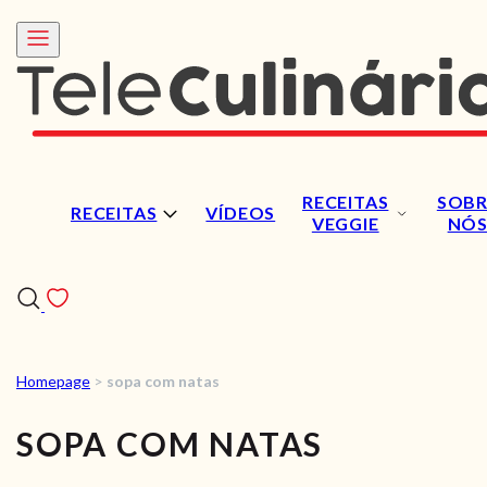
RECEITAS
SOBR
RECEITAS
VÍDEOS
VEGGIE
NÓ
Homepage
>
sopa com natas
RECEITAS
SOPA COM NATAS
VÍDEOS