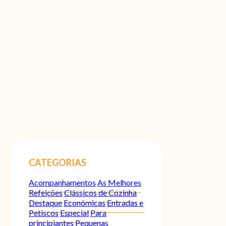
CATEGORIAS
Acompanhamentos
As Melhores
Refeições
Clássicos de Cozinha
Destaque
Económicas
Entradas e
Petiscos
Especial
Para
principiantes
Pequenas