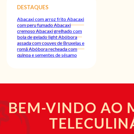
DESTAQUES
Abacaxi com arroz frito
Abacaxi
com peru fumado
Abacaxi
cremoso
Abacaxi grelhado com
bola de gelado light
Abóbora
assada com couves de Bruxelas e
romã
Abóbora recheada com
quinoa e sementes de sésamo
BEM-VINDO AO
TELECULIN