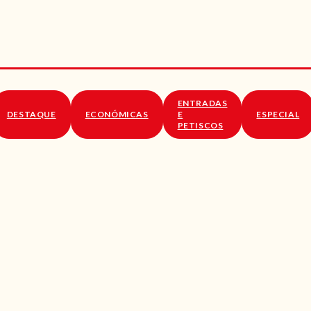
RECEITAS
VÍDEOS
RECEITAS VEGGIE
ENTRADAS
SOBRE NÓS
DESTAQUE
ECONÓMICAS
E
ESPECIAL
PETISCOS
LOJA ONLINE
BLOG