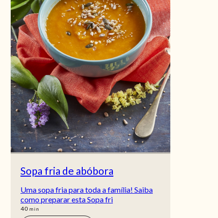
Sopa fria de abóbora
Uma sopa fria para toda a família! Saiba
como preparar esta Sopa fri
min
40
min