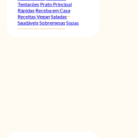
Tentações
Prato Principal
Rápidas
Receba em Casa
Receitas Vegan
Saladas
Saudáveis
Sobremesas
Sopas