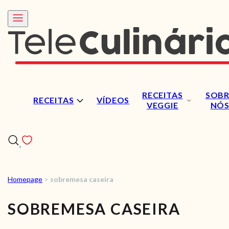
RECEITAS
SOBR
RECEITAS
VÍDEOS
VEGGIE
NÓ
Homepage
>
sobremesa caseira
RECEITAS
SOBREMESA CASEIRA
VÍDEOS