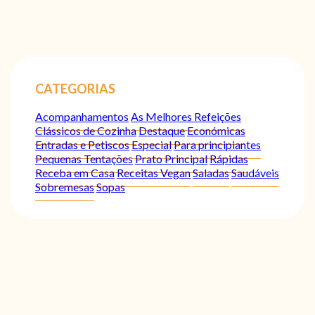
CATEGORIAS
Acompanhamentos
As Melhores Refeições
Clássicos de Cozinha
Destaque
Económicas
Entradas e Petiscos
Especial
Para principiantes
Pequenas Tentações
Prato Principal
Rápidas
Receba em Casa
Receitas Vegan
Saladas
Saudáveis
Sobremesas
Sopas