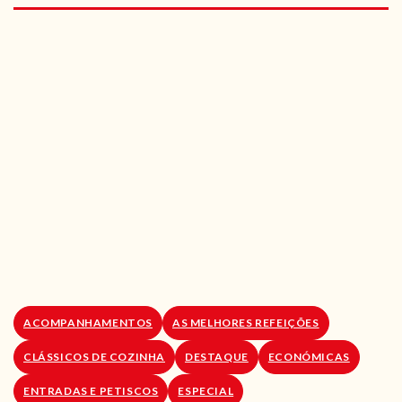
RECEITAS VEGGIE
SOBRE NÓS
LOJA ONLINE
BLOG
ACOMPANHAMENTOS
AS MELHORES REFEIÇÕES
CLÁSSICOS DE COZINHA
DESTAQUE
ECONÓMICAS
ENTRADAS E PETISCOS
ESPECIAL