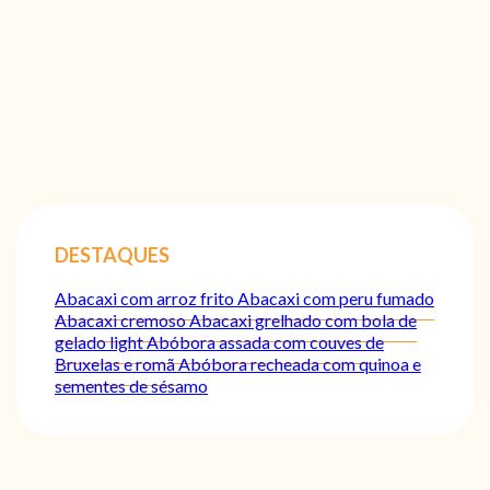
DESTAQUES
Abacaxi com arroz frito
Abacaxi com peru fumado
Abacaxi cremoso
Abacaxi grelhado com bola de
gelado light
Abóbora assada com couves de
Bruxelas e romã
Abóbora recheada com quinoa e
sementes de sésamo