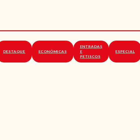
RECEITAS
VÍDEOS
RECEITAS VEGGIE
ENTRADAS
SOBRE NÓS
DESTAQUE
ECONÓMICAS
E
ESPECIAL
PETISCOS
LOJA ONLINE
BLOG