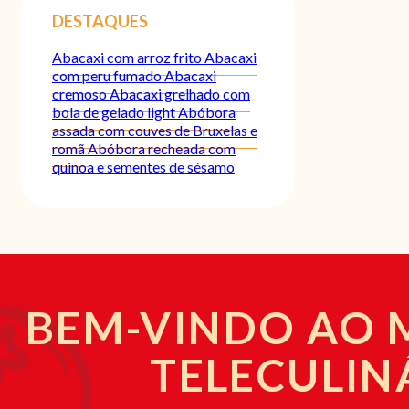
DESTAQUES
Abacaxi com arroz frito
Abacaxi
com peru fumado
Abacaxi
cremoso
Abacaxi grelhado com
bola de gelado light
Abóbora
assada com couves de Bruxelas e
romã
Abóbora recheada com
quinoa e sementes de sésamo
BEM-VINDO AO
TELECULIN