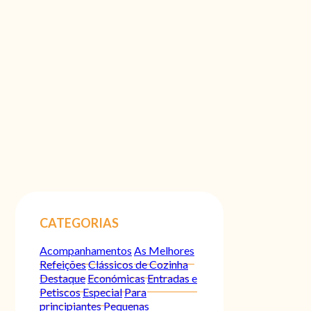
CATEGORIAS
Acompanhamentos
As Melhores
Refeições
Clássicos de Cozinha
Destaque
Económicas
Entradas e
Petiscos
Especial
Para
principiantes
Pequenas