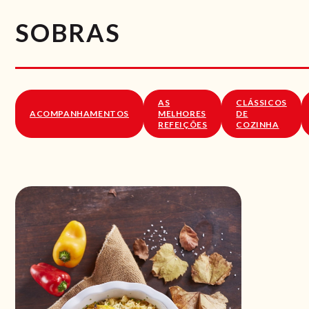
SOBRAS
AS
CLÁSSICOS
ACOMPANHAMENTOS
MELHORES
DE
REFEIÇÕES
COZINHA