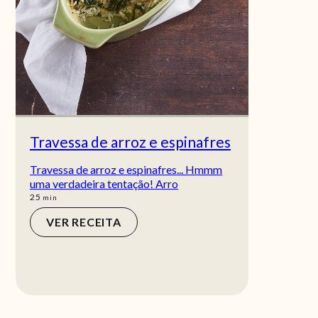
Travessa de arroz e espinafres
Travessa de arroz e espinafres... Hmmm
uma verdadeira tentação! Arro
min
25
min
VER RECEITA