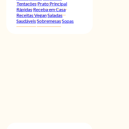
Tentações
Prato Principal
Rápidas
Receba em Casa
Receitas Vegan
Saladas
Saudáveis
Sobremesas
Sopas